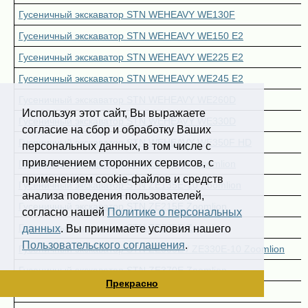
Гусеничный экскаватор STN WEHEAVY WE130F
Гусеничный экскаватор STN WEHEAVY WE150 E2
Гусеничный экскаватор STN WEHEAVY WE225 E2
Гусеничный экскаватор STN WEHEAVY WE245 E2
Гусеничный экскаватор STN WEHEAVY WE260D
Используя этот сайт, Вы выражаете
Гусеничный экскаватор STN WEHEAVY WE330D
согласие на сбор и обработку Ваших
Гусеничный экскаватор STN WEHEAVY WE350F HD
персональных данных, в том числе с
привлечением сторонних сервисов, с
Гусеничный экскаватор STN ZE60E-10 Zoomlion
применением cookie-файлов и средств
Гусеничный экскаватор STN ZE135E-10 Zoomlion
анализа поведения пользователей,
Гусеничный экскаватор STN ZE215E Zoomlion
согласно нашей
Политике о персональных
Гусеничный экскаватор STN ZE245E Zoomlion
данных
. Вы принимаете условия нашего
Пользовательского соглашения
.
Гусеничный экскаватор STN ZE335E / ZE330E-10 Zoomlion
Гусеничный экскаватор STN ZE370E Zoomlion
Прекрасно
Гусеничный экскаватор STN ZE490EK-10 Zoomlion