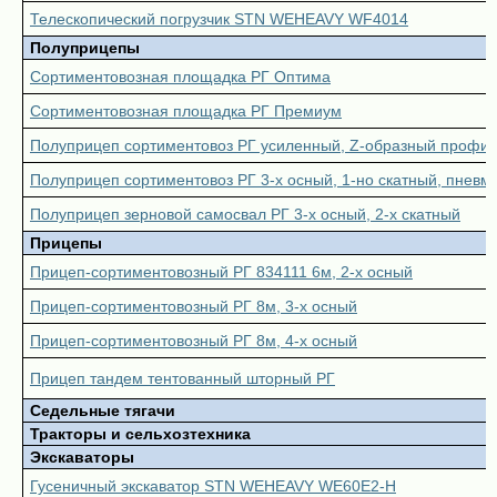
Телескопический погрузчик STN WEHEAVY WF4014
Полуприцепы
Сортиментовозная площадка РГ Оптима
Сортиментовозная площадка РГ Премиум
Полуприцеп сортиментовоз РГ усиленный, Z-образный профи
Полуприцеп сортиментовоз РГ 3-х осный, 1-но скатный, пневм
Полуприцеп зерновой самосвал РГ 3-х осный, 2-х скатный
Прицепы
Прицеп-сортиментовозный РГ 834111 6м, 2-х осный
Прицеп-сортиментовозный РГ 8м, 3-х осный
Прицеп-сортиментовозный РГ 8м, 4-х осный
Прицеп тандем тентованный шторный РГ
Седельные тягачи
Тракторы и сельхозтехника
Экскаваторы
Гусеничный экскаватор STN WEHEAVY WE60E2-H