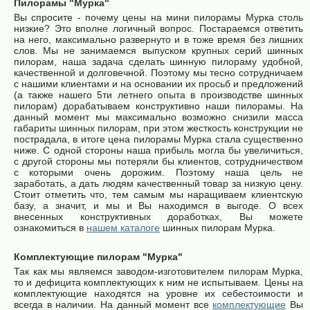
Пилорамы "Мурка"
Вы спросите - почему цены на мини пилорамы Мурка столь
низкие? Это вполне логичный вопрос. Постараемся ответить
на него, максимально развернуто и в тоже время без лишних
слов. Мы не занимаемся выпуском крупных серий шинных
пилорам, наша задача сделать шинную пилораму удобной,
качественной и долговечной. Поэтому мы тесно сотрудничаем
с нашими клиентами и на основании их просьб и предложений
(а также нашего 5ти летнего опыта в производстве шинных
пилорам) дорабатываем конструктивно наши пилорамы. На
данный момент мы максимально возможно снизили масса
габариты шинных пилорам, при этом жесткость конструкции не
пострадала, в итоге цена пилорамы Мурка стала существенно
ниже. С одной стороны наша прибыль могла бы увеличиться,
с другой стороны мы потеряли бы клиентов, сотрудничеством
с которыми очень дорожим. Поэтому наша цель не
заработать, а дать людям качественный товар за низкую цену.
Стоит отметить что, тем самым мы наращиваем клиентскую
базу, а значит, и мы и Вы находимся в выгоде. О всех
внесенных конструктивных доработках, Вы можете
ознакомиться в
нашем каталоге
шинных пилорам Мурка.
Комплектующие пилорам "Мурка"
Так как мы являемся заводом-изготовителем пилорам Мурка,
то и дефицита комплектующих к ним не испытываем. Цены на
комплектующие находятся на уровне их себестоимости и
всегда в наличии. На данный момент все
комплектующие
Вы