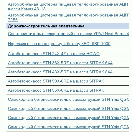
Автомобильная цистерна пищевая теплоизолированная АЦПТ-1
шасси Камаз 43118
Автомобильная цистерна пищевая теплоизолированная АЦПТ-1
72Е5
Дорожно-строительная спецтехника
Снегоочиститель шнекороторный на шасси УРАЛ Next Borus 46
Нарезчик швов по асфальту и бетону КБС ШВР-1000
Автобетононасос STN 24X-4Z на шасси HOWO
Автобетононасос STN 38X-5RZ на шасси SITRAK 6X4
Автобетононасос STN 43X-5RZ на шасси SITRAK 8X4
Автобетононасос STN 50X-6RZ на шасси SITRAK
Автобетононасос STN 56X-6RZ на шасси SITRAK
Самоходный бетоносмеситель с самозагрузкой STN Ynix QGM
Самоходный бетоносмеситель с самозагрузкой STN Ynix QGM
Самоходный бетоносмеситель с самозагрузкой STN Ynix QGM
Самоходный бетоносмеситель с самозагрузкой STN Ynix QGM