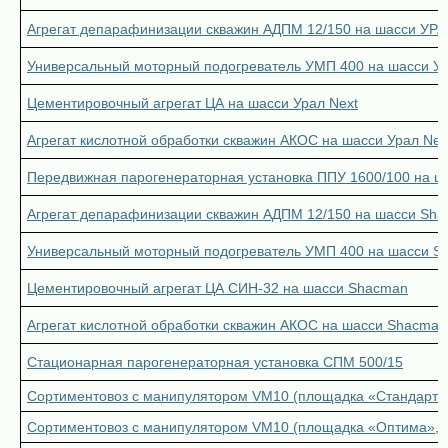
Агрегат депарафинизации скважин АДПМ 12/150 на шасси УРА
Универсальный моторный подогреватель УМП 400 на шасси У
Цементировочный агрегат ЦА на шасси Урал Next
Агрегат кислотной обработки скважин АКОС на шасси Урал Nex
Передвижная парогенераторная установка ППУ 1600/100 на 
Агрегат депарафинизации скважин АДПМ 12/150 на шасси Sh
Универсальный моторный подогреватель УМП 400 на шасси S
Цементировочный агрегат ЦА СИН-32 на шасси Shacman
Агрегат кислотной обработки скважин АКОС на шасси Shacman
Стационарная парогенераторная установка СПМ 500/15
Сортиментовоз с манипулятором VM10 (площадка «Стандарт»,
Сортиментовоз с манипулятором VM10 (площадка «Оптима», 