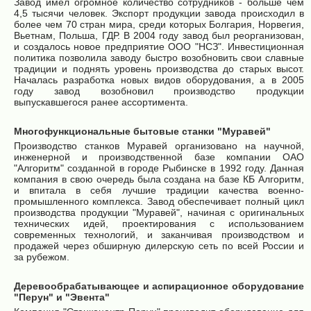
Завод имел огромное количество сотрудников - больше чем
4,5 тысячи человек. Экспорт продукции завода происходил в
более чем 70 стран мира, среди которых Болгария, Норвегия,
Вьетнам, Польша, ГДР. В 2004 году завод был реорганизован,
и создалось новое предприятие ООО "НСЗ". Инвестиционная
политика позволила заводу быстро возобновить свои славные
традиции и поднять уровень производства до старых высот.
Началась разработка новых видов оборудования, а в 2005
году завод возобновил производство продукции
выпускавшегося ранее ассортимента.
Многофункциональные бытовые станки "Муравей"
Производство станков Муравей организовано на научной,
инженерной и производственной базе компании ОАО
"Алгоритм" созданной в городе Рыбинске в 1992 году. Данная
компания в свою очередь была создана на базе КБ Алгоритм,
и впитала в себя лучшие традиции качества военно-
промышленного комплекса. Завод обеспечивает полный цикл
производства продукции "Муравей", начиная с оригинальных
технических идей, проектирования с использованием
современных технологий, и заканчивая производством и
продажей через обширную дилерскую сеть по всей России и
за рубежом.
Деревообрабатывающее и аспирационное оборудование
"Перун" и "Эвента"