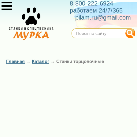
8-800-222-6924
работаем 24/7/365
pilam.ru@gmail.com
Главная
→
Каталог
→
Станки торцовочные
Торцовочный
Торцовочный
станок
станок
маятникового
маятникового
типа ЛТ
типа ЛТ
ЦТ-450 (3
ЦТ-450Л (2,2
кВт)
кВт)
82 000 ₽
66 000 ₽