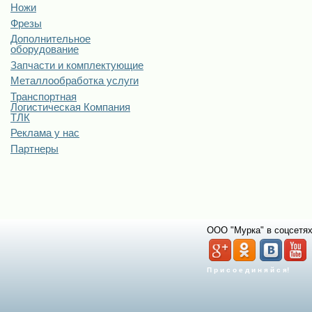
Ножи
Фрезы
Дополнительное
оборудование
Запчасти и комплектующие
Металлообработка услуги
Транспортная
Логистическая Компания
ТЛК
Реклама у нас
Партнеры
ООО "Мурка" в соцсетях
П р и с о е д и н я й с я!