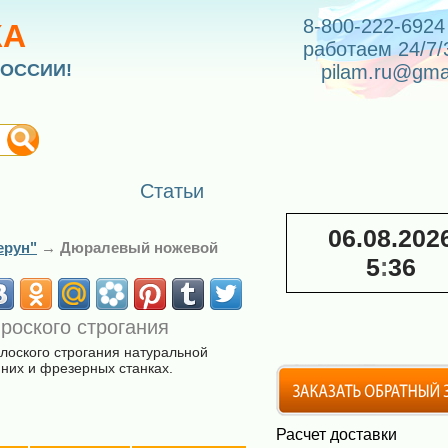
8-800-222-6924
КА
работаем 24/7/
РОССИИ!
pilam.ru@gma
Статьи
06.08.202
ерун"
→
Дюралевый ножевой
5
:
36
проского строгания
оского строгания натуральной
них и фрезерных станках.
Расчет доставки