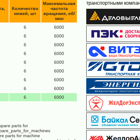
транспортными компа
Максимальная
а,
Количество
частота
ножей, шт
вращения, об/
мин
6
6000
6
6000
6
6000
6
6000
6
6000
6
6000
6
6000
6
6000
6
6000
pare parts for
pare_parts_for_machines
re parts for machine