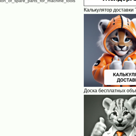
ion_of_spare_parts_for_machine_tools
Калькулятор доставки 
Доска бесплатных объ