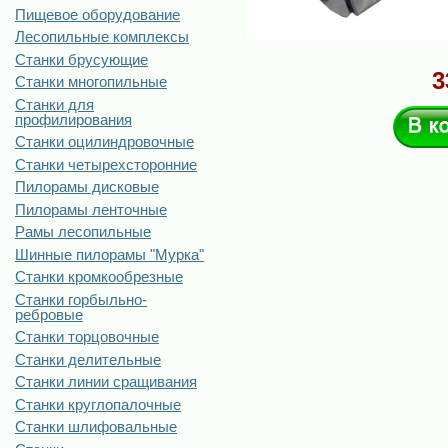
Пищевое оборудование
Лесопильные комплексы
Станки брусующие
3
Станки многопильные
Станки для
профилирования
Станки оцилиндровочные
Станки четырехсторонние
Пилорамы дисковые
Пилорамы ленточные
Рамы лесопильные
Шинные пилорамы "Мурка"
Станки кромкообрезные
Станки горбыльно-
ребровые
Станки торцовочные
Станки делительные
Станки линии сращивания
Станки круглопалочные
Станки шлифовальные