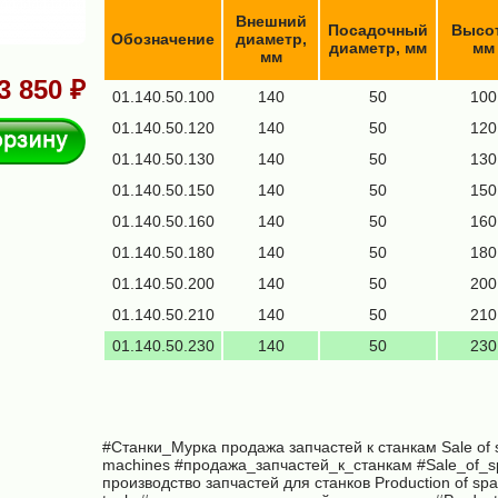
Внешний
Посадочный
Высот
Обозначение
диаметр,
диаметр, мм
мм
мм
3 850 ₽
01.140.50.100
140
50
100
В корзину
01.140.50.120
140
50
120
01.140.50.130
140
50
130
01.140.50.150
140
50
150
01.140.50.160
140
50
160
01.140.50.180
140
50
180
01.140.50.200
140
50
200
01.140.50.210
140
50
210
01.140.50.230
140
50
230
#Станки_Мурка продажа запчастей к станкам Sale of s
machines #продажа_запчастей_к_станкам #Sale_of_s
производство запчастей для станков Production of spa