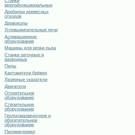
Станки
многофункциональные
Дробилки древесных
отходов
Дровоколы
Углевыжигательные печи
Аспирационное
оборудование
Машины для резки льда
Станки заточные и
разводные
Пилы
Кантователи брёвен
Лазерные указатели
Двигатели
Отопительное
оборудование
Строительное
оборудование
Геологоразведочное и
обогатительное
оборудование
Пиломатериал