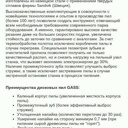
изготовлены из немецкой стали с применением твердых
сплавов фирмы Sandvik (Швеция).
Высококачественные комплектующие в совокупности с
новейшими технологиями и опытом в производстве пил
(более 100 лет) позволили создать инструмент, отвечающий
всем необходимым требованиям современного парка
оборудования. А именно, гарантировано высокое качество
резания даже на больших скоростях подачи, увеличена
стойкость до заточки по сравнению с аналогами. За счет
термообработки полотна исключено коробление пилы в
случае перегрева. Специальная геометрия зубьев и
очистителей пропила позволяют получить не только
качественный распил, но и снизить нагрузку на пильный узел
станка, что вызовет экономию электроэнергии до 30%.
Наличие промежуточного зуба позволяет улучшить выброс
стружки, а также исключает застревание пилы в случае
экстренной остановки станка в процессе пиления.
Преимущества дисковых пил GASS:
Каленый корпус пилы (увеличенная жесткость корпуса
пилы).
Промежуточный зуб (более эффективный выброс
стружки).
Утолщенная напайка (количество переточек до 30 раз).
Уширение напайки на сторону минимум 0,7 мм (при
пилении сырой древесины пилы не "горят").