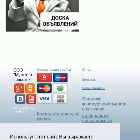
ООО
Оплата товаров сайта
О нас
"Мурка" в
соцсетях:
Контакты
Наши вакансии
Политика
конфиденциальности
П р и с о е д и
и согласие
н я й с я!
Как подать заявку на
на обработку
кредит
персональных
данных
Товар 7534 /
Используя этот сайт, Вы выражаете
Select Language
▼
2432