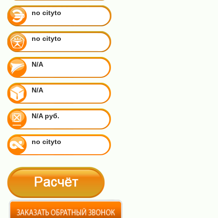
no cityto
no cityto
N/A
N/A
N/A руб.
no cityto