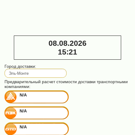
автоматический
дисковых
Алтай-3
пил)
Триумф СЗ 3М
35 000 ₽
(для дисковых
пил)
38 000 ₽
08.08.2026
15
:
21
Город доставки:
Предварительный расчет стоимости доставки транспортными
компаниями:
N/A
N/A
N/A