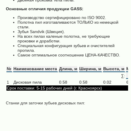
Двойная проковка тела пилы.
Основные отличия продукции GASS:
Производство сертифицировано по ISO 9002.
Полотна пил изготавливаются ТОЛЬКО из немецкой
стали.
Зубья Sandvik (Швеция).
На всех пилах каленые полотна, не требующие
проковки и доработки.
Специальная конфигурация зубьев и очистителей
пропила.
Самое оптимальное соотношение ЦЕНА-КАЧЕСТВО.
№
Наименование места
Длина, м
Ширина, м
Высота, м
Ма
∑:
1
Дисковая пила
0.58
0.58
0.02
6.
Срок поставки: 5-15 рабочих дней (г. Красноярск)
Станки для заточки зубьев дисковых пил:
Заточной
Заточной
автомат
автомат
Алтай