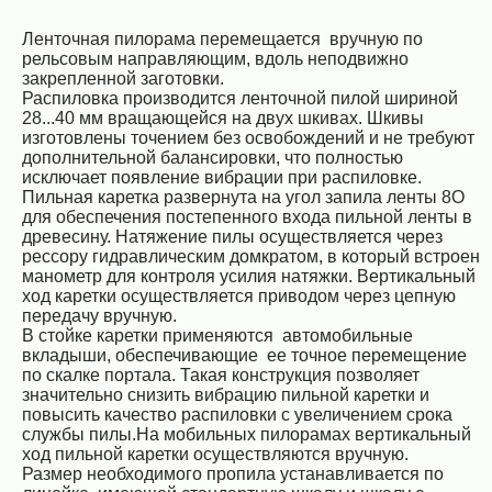
Ленточная пилорама перемещается вручную по
рельсовым направляющим, вдоль неподвижно
закрепленной заготовки.
Распиловка производится ленточной пилой шириной
28...40 мм вращающейся на двух шкивах. Шкивы
изготовлены точением без освобождений и не требуют
дополнительной балансировки, что полностью
исключает появление вибрации при распиловке.
Пильная каретка развернута на угол запила ленты 8О
для обеспечения постепенного входа пильной ленты в
древесину. Натяжение пилы осуществляется через
рессору гидравлическим домкратом, в который встроен
манометр для контроля усилия натяжки. Вертикальный
ход каретки осуществляется приводом через цепную
передачу вручную.
В стойке каретки применяются автомобильные
вкладыши, обеспечивающие ее точное перемещение
по скалке портала. Такая конструкция позволяет
значительно снизить вибрацию пильной каретки и
повысить качество распиловки с увеличением срока
службы пилы.На мобильных пилорамах вертикальный
ход пильной каретки осуществляются вручную.
Размер необходимого пропила устанавливается по