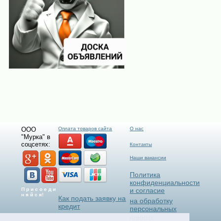
ООО
Оплата товаров сайта
О нас
"Мурка" в
соцсетях:
Контакты
Наши вакансии
Политика
конфиденциальности
П р и с о е д и
и согласие
н я й с я!
Как подать заявку на
на обработку
кредит
персональных
данных