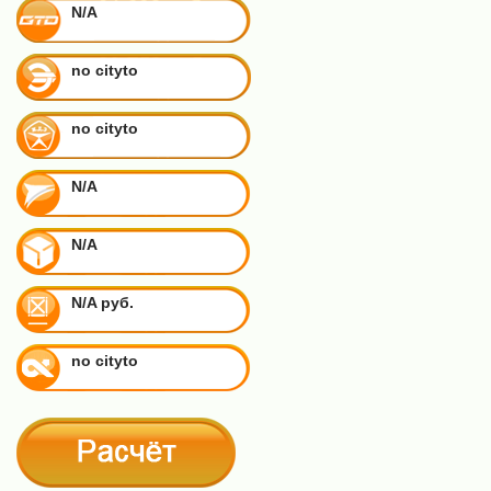
N/A
no cityto
no cityto
N/A
N/A
N/A руб.
no cityto