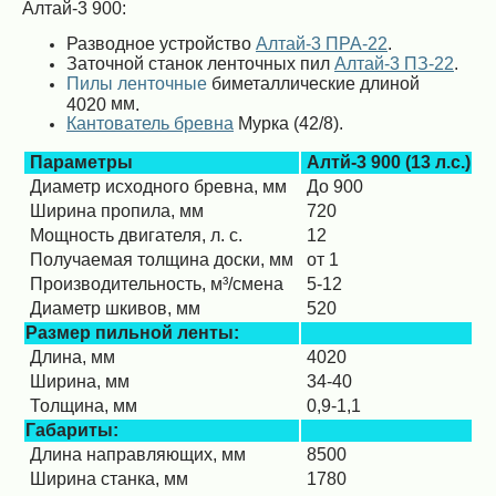
Алтай-3 900:
Разводное устройство
Алтай-3 ПРА-22
.
Заточной станок ленточных пил
Алтай-3 ПЗ-22
.
Пилы ленточные
биметаллические длиной
мм
4020
.
Кантователь бревна
Мурка (42/8).
Параметры
Алтй-3 900 (13 л.с.)
Диаметр исходного бревна, мм
До 900
Ширина пропила, мм
720
Мощность двигателя, л. с.
12
Получаемая толщина доски, мм
от 1
Производительность, м³/смена
5-12
Диаметр шкивов, мм
520
Размер пильной ленты:
Длина, мм
4020
Ширина, мм
34-40
Толщина, мм
0,9-1,1
Габариты:
Длина направляющих, мм
8500
Ширина станка, мм
1780