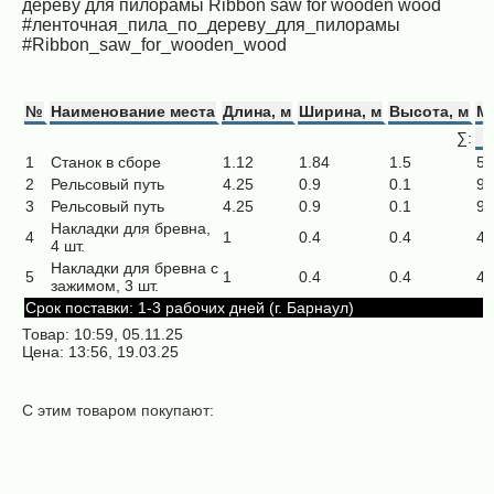
дереву для пилорамы Ribbon saw for wooden wood
#ленточная_пила_по_дереву_для_пилорамы
#Ribbon_saw_for_wooden_wood
№
Наименование места
Длина, м
Ширина, м
Высота, м
Ма
∑:
1
Станок в сборе
1.12
1.84
1.5
52
2
Рельсовый путь
4.25
0.9
0.1
90
3
Рельсовый путь
4.25
0.9
0.1
90
Накладки для бревна,
4
1
0.4
0.4
40
4 шт.
Накладки для бревна с
5
1
0.4
0.4
45
зажимом, 3 шт.
Срок поставки: 1-3 рабочих дней (г. Барнаул)
Товар: 10:59, 05.11.25
Цена: 13:56, 19.03.25
С этим товаром покупают:
Кантователь