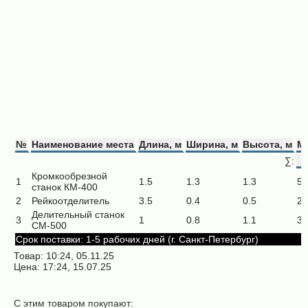
№
Наименование места
Длина, м
Ширина, м
Высота, м
Ма
∑:
Кромкообрезной
1
1.5
1.3
1.3
52
станок КМ-400
2
Рейкоотделитель
3.5
0.4
0.5
25
Делительный станок
3
1
0.8
1.1
38
СМ-500
Срок поставки: 1-5 рабочих дней (г. Санкт-Петербург)
Товар: 10:24, 05.11.25
Цена: 17:24, 15.07.25
С этим товаром покупают: