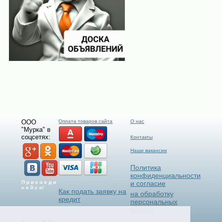
ООО
Оплата товаров сайта
О нас
"Мурка" в
соцсетях:
Контакты
Наши вакансии
Политика
конфиденциальности
П р и с о е д и
и согласие
н я й с я!
Как подать заявку на
на обработку
кредит
персональных
данных