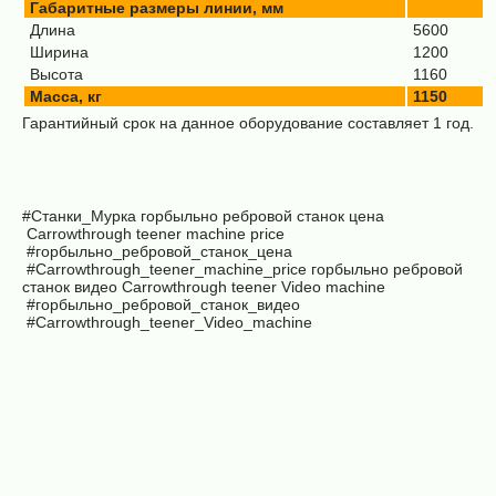
Габаритные размеры линии, мм
Длина
5600
Ширина
1200
Высота
1160
Масса, кг
1150
Гарантийный срок на данное оборудование составляет 1 год.
#Станки_Мурка
горбыльно ребровой станок цена
Carrowthrough teener machine price
#горбыльно_ребровой_станок_цена
#Carrowthrough_teener_machine_price горбыльно ребровой
станок видео
Carrowthrough teener Video machine
#горбыльно_ребровой_станок_видео
#Carrowthrough_teener_Video_machine