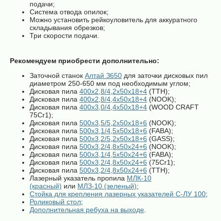
подачи;
Система отвода опилок;
Можно установить рейкоуловитель для аккуратного
складывания обрезков;
Три скорости подачи.
Рекомендуем приобрести дополнительно:
Заточной станок
Алтай З650
для заточки дисковых пил
диаметром 250-650 мм под необходимым углом;
Дисковая пила
400х2,8/4,2х50х18+4
(ТТН);
Дисковая пила
400х2,8/4,4х50х18+4
(NOOK);
Дисковая пила
400х3,0/4,4х50х18+4
(WOOD CRAFT
75Cr1);
Дисковая пила
500х3,5/5,2х50х18+6
(NOOK);
Дисковая пила
500х3,1/4,5х50х18+6
(FABA);
Дисковая пила
500х3,2/5,2х50х18+6
(GASS);
Дисковая пила
500х3,2/4,8х50х24+6
(NOOK);
Дисковая пила
500х3,1/4,5х50х24+6
(FABA);
Дисковая пила
500х3,2/4,8х50х24+6
(75Cr1);
Дисковая пила
500х3,2/4,8х50х24+6
(ТТН);
Лазерный указатель пропила
МЛК-10
(красный)
или
МЛЗ-10 (зеленый)
;
Стойка для крепления лазерных указателей С-ЛУ 100
;
Роликовый стол
;
Дополнительная ребуха на выходе
.