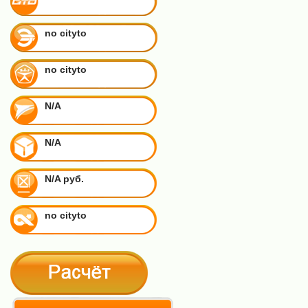
no cityto
no cityto
N/A
N/A
N/A руб.
no cityto