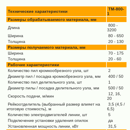
ТМ-800-
Технические характеристики
1
Размеры обрабатываемого материала, мм
800 -
Длина
3200
Ширина
80 - 650
Толщина
20 - 130
Размеры получаемого материала, мм
Ширина
70 - 175
Толщина
20 - 60
Рабочие характеристики
Количество пил кромкообрезного узла, шт
2
Диаметр пил / посадка кромкобрезного узла, мм
400 / 50
Количество пил делительного узла, шт
1
Диаметр пилы / посадка делительного узла, мм
500 / 50
12, 16,
Скорость подачи, м/мин
20
Рейкоотделитель (выбранный размер влияет на
3,5 (4,5 /
итоговую стоимость), м
6,5)
Количество электродвигателей линии, шт
5
Подключение установки удаления опилок
да
Установленная мощность линии, кВт
31,5