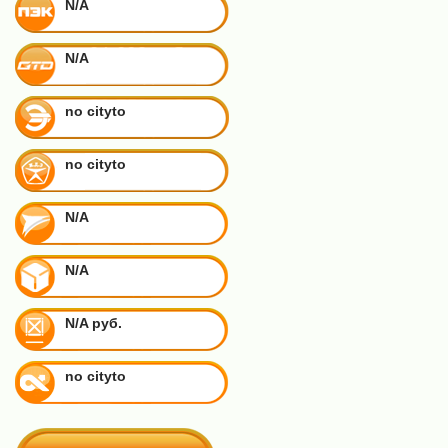
N/A
N/A
no cityto
no cityto
N/A
N/A
N/A руб.
no cityto