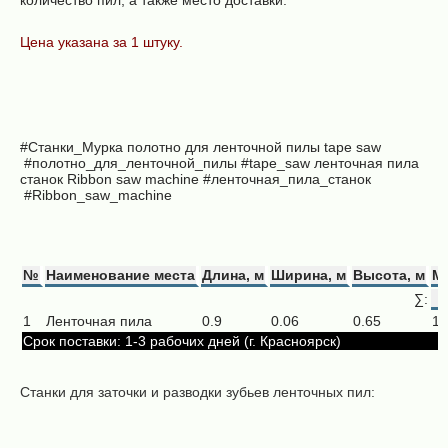
количество пил, а также место доставки.
Цена указана за 1 штуку.
#Станки_Мурка
полотно для ленточной пилы
tape saw
#полотно_для_ленточной_пилы
#tape_saw ленточная пила
станок
Ribbon saw machine
#ленточная_пила_станок
#Ribbon_saw_machine
№
Наименование места
Длина, м
Ширина, м
Высота, м
Ма
∑:
1
Ленточная пила
0.9
0.06
0.65
1.
Срок поставки: 1-3 рабочих дней (г. Красноярск)
Станки для заточки и разводки зубьев ленточных пил: