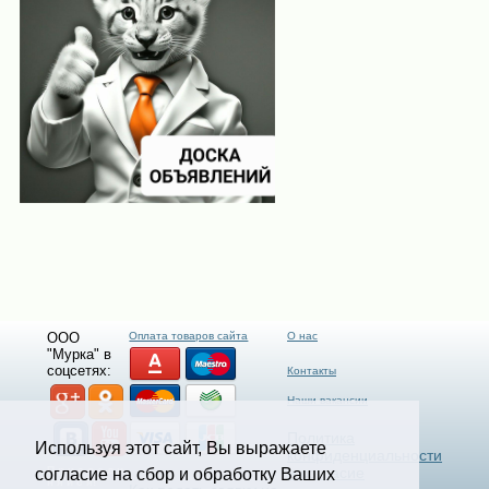
ООО
Оплата товаров сайта
О нас
"Мурка" в
соцсетях:
Контакты
Наши вакансии
Политика
Используя этот сайт, Вы выражаете
конфиденциальности
П р и с о е д и
и согласие
согласие на сбор и обработку Ваших
н я й с я!