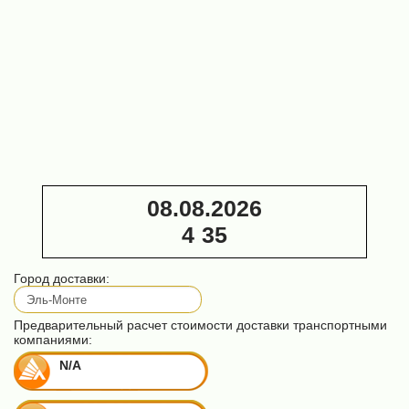
Станок
для
заточки
Заточной
ленточных
станок
пил AST
автоматический
ANB-127 с
Алтай-3
кругом
Триумф ПЗ 22
ф127
(для ленточных
пил)
64 000 ₽
40 000 ₽
08.08.2026
4
:
35
Город доставки:
Предварительный расчет стоимости доставки транспортными
компаниями:
N/A