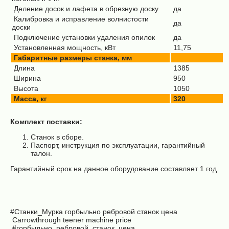
Деление досок и лафета в обрезную доску
да
Калибровка и исправление волнистости
да
доски
Подключение установки удаления опилок
да
Установленная мощность, кВт
11,75
Габаритные размеры станка, мм
Длина
1385
Ширина
950
Высота
1050
Масса, кг
320
Комплект поставки:
Станок в сборе.
Паспорт, инструкция по эксплуатации, гарантийный
талон.
Гарантийный срок на данное оборудование составляет 1 год.
#Станки_Мурка
горбыльно ребровой станок цена
Carrowthrough teener machine price
#горбыльно_ребровой_станок_цена