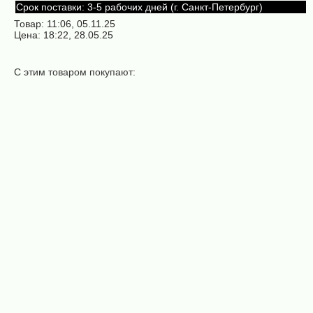
Срок поставки: 3-5 рабочих дней (г. Санкт-Петербург)
Товар: 11:06, 05.11.25
Цена: 18:22, 28.05.25
С этим товаром покупают:
Дисковая пила
Дисковая пила
500х3,1/4,5х50х18+6
500х3,1/4,5х50х24+6
(FABA)
(FABA)
Дисковая пила
Дисковая пила
500х3,2/4,8х50х18+6
500х3,2/4,8х50х24+6
(GLOBUS PLUS
(WOOD CRAFT
MULTIX)
75Cr1)