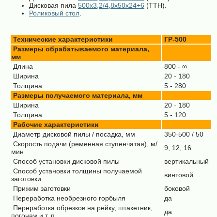
Дисковая пила
500х3,2/4,8х50х24+6
(ТТН).
Роликовый стол
.
Технические характеристики
ГР-500
Размеры обрабатываемого материала,
мм
Длина
800 - ∞
Ширина
20 - 180
Толщина
5 - 280
Размеры получаемого материала, мм
Ширина
20 - 180
Толщина
5 - 120
Рабочие характеристики
Диаметр дисковой пилы / посадка, мм
350-500 / 50
Скорость подачи (ременная ступенчатая), м/
9, 12, 16
мин
Способ установки дисковой пилы
вертикальный
Способ установки толщины получаемой
винтовой
заготовки
Прижим заготовки
боковой
Переработка необрезного горбыля
да
Переработка обрезков на рейку, штакетник,
да
погонаж и т. п.