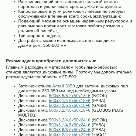
Расклинивающий нож защищает пильный диск от
перегрева и увеличивает срок службы инструмента;
Капролоновые втулки роликовой линейки не требуют
обслуживания в течение всего срока эксплуатации;
Подающий механизм оснащен червячным редуктором и
равномерно прижимает заготовки любого размера к
роликовой линейке;
Три скорости подачи;
Для работы можно использовать пильные диски
диаметром: 350-500 мм.
Рекомендуем приобрести дополнительно
Главным расходным материалом горбыльно-ребровых
станков являются дисковые пилы. Поэтому мы дополнительно
рекомендуем приобрести с ГР-500:
Заточной станок
Алтай З650
для заточки дисковых пил
диаметром 250-650 мм под необходимым углом.
Дисковая пила
500х3,5/5,2х50х18+6
(NOOK).
Дисковая пила
500х3,1/4,5х50х18+6
(FABA).
Дисковая пила
500х3,2/5,2х50х18+6
(GASS).
Дисковая пила
500х3,2/4,8х50х18+6
(GLOBUS PLUS
MULTIX).
Дисковая пила
500х3,2/4,8х50х24+6
(NOOK).
Дисковая пила
500х3,1/4,5х50х24+6
(FABA).
Дисковая пила
500х3,6/5,0х50х24+6
(FABA).
Дисковая пила
500х3,2/4,8х50х24+6
(75Cr1).