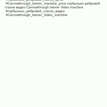
#Carrowthrough_teener_machine_price горбыльно ребровой
станок видео
Carrowthrough teener Video machine
#горбыльно_ребровой_станок_видео
#Carrowthrough_teener_Video_machine