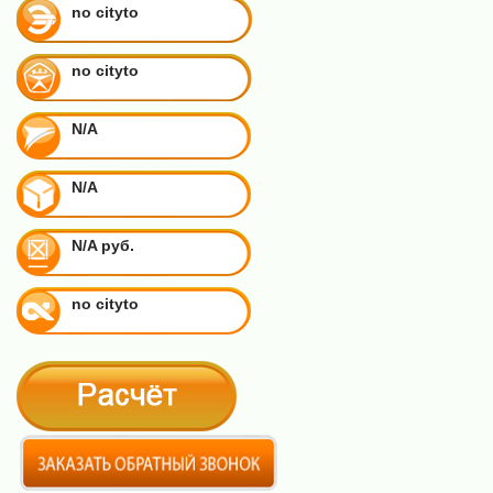
no cityto
no cityto
N/A
N/A
N/A руб.
no cityto