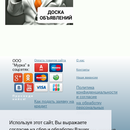
ООО
Оплата товаров сайта
О нас
"Мурка" в
соцсетях:
Контакты
Наши вакансии
Политика
конфиденциальности
П р и с о е д и
и согласие
н я й с я!
Как подать заявку на
на обработку
кредит
персональных
данных
Товар 7534 /
Используя этот сайт, Вы выражаете
Select Language
▼
2432
согласие на сбор и обработку Ваших
Станки и Спецтехника России, мировые