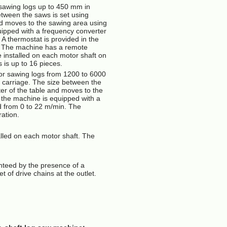
sawing logs up to 450 mm in
tween the saws is set using
and moves to the sawing area using
quipped with a frequency converter
A thermostat is provided in the
e. The machine has a remote
e installed on each motor shaft on
is up to 16 pieces.
or sawing logs from 1200 to 6000
 carriage. The size between the
nter of the table and moves to the
, the machine is equipped with a
d from 0 to 22 m/min. The
ation.
lled on each motor shaft. The
nteed by the presence of a
t of drive chains at the outlet.