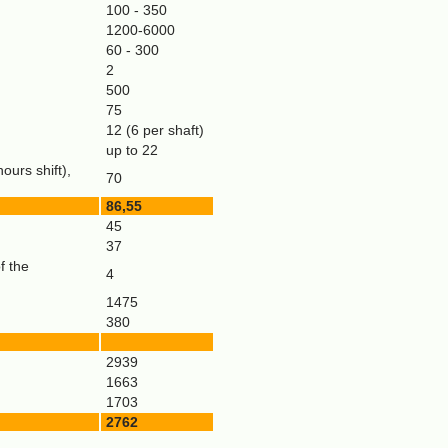
100 - 350
1200-6000
60 - 300
2
500
75
12 (6 per shaft)
up to 22
ours shift),
70
86,55
45
37
f the
4
1475
380
2939
1663
1703
2762