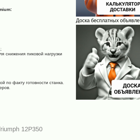
mium:
Доска бесплатных объявл
;
ля снижения пиковой нагрузки
й по факту готовности станка.
еров.
 Triumph 12P350