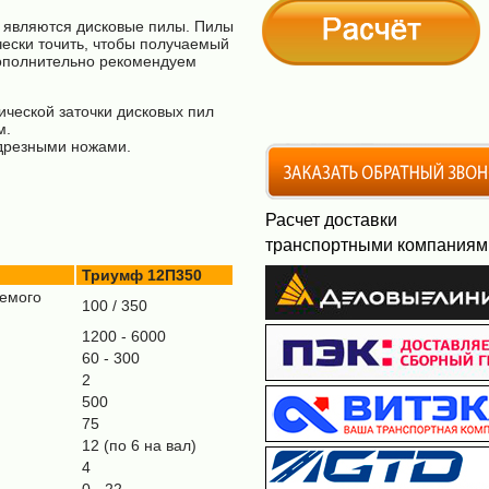
 являются дисковые пилы. Пилы
чески точить, чтобы получаемый
дополнительно рекомендуем
ической заточки дисковых пил
м.
одрезными ножами.
Расчет доставки
транспортными компаниям
Триумф 12П350
емого
100 / 350
1200 - 6000
60 - 300
2
500
75
12 (по 6 на вал)
4