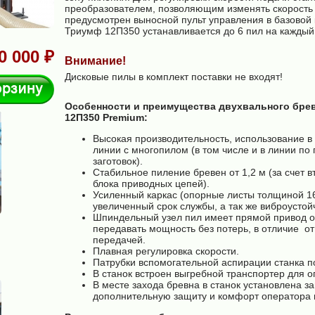
преобразователем, позволяющим изменять скорость о
предусмотрен выносной пульт управления в базовой 
Триумф 12П350 устанавливается до 6 пил на каждый 
0 000 ₽
Внимание!
Дисковые пилы в комплект поставки не входят!
В корзину
Особенности и преимущества двухвального бре
12П350 Premium:
Высокая производительность, использование в 
линии с многопилом (в том числе и в линии по
заготовок).
Стабильное пиление бревен от 1,2 м (за счет 
блока приводных цепей).
Усиленный каркас (опорные листы толщиной 16
увеличенный срок службы, а так же виброустойч
Шпиндельный узел пил имеет прямой привод от
передавать мощность без потерь, в отличие о
передачей.
Плавная регулировка скорости.
Патрубки вспомогательной аспирации станка п
В станок встроен выгребной транспортер для о
В месте захода бревна в станок установлена з
дополнительную защиту и комфорт оператора в