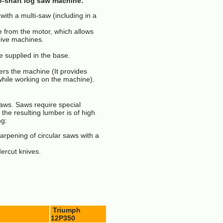
o-shaft log saw machine:
with a multi-saw (including in a
e from the motor, which allows
drive machines.
e supplied in the base.
ters the machine (It provides
 while working on the machine).
aws. Saws require special
 the resulting lumber is of high
ng:
arpening of circular saws with a
ercut knives.
Triumph
12P350