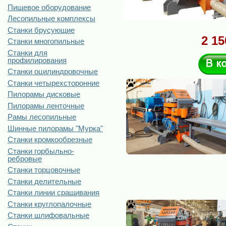
Пищевое оборудование
Лесопильные комплексы
Станки брусующие
2 15
Станки многопильные
Станки для
профилирования
Станки оцилиндровочные
Станки четырехсторонние
Пилорамы дисковые
Пилорамы ленточные
Рамы лесопильные
Шинные пилорамы "Мурка"
Станки кромкообрезные
Станки горбыльно-
ребровые
Станки торцовочные
Станки делительные
Станки линии сращивания
Станки круглопалочные
Станки шлифовальные