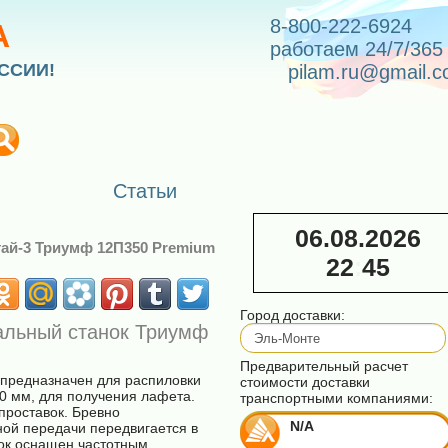
8-800-222-6924
А
работаем 24/7/365
ССИИ!
pilam.ru@gmail.
Статьи
06.08.2026
ай-3 Триумф 12П350 Premium
22
:
45
Город доставки:
льный станок Триумф
Предварительный расчет
предназначен для распиловки
стоимости доставки
0 мм, для получения лафета.
транспортными компаниями:
проставок. Бревно
N/A
ной передачи передвигается в
нок оснащен частотным