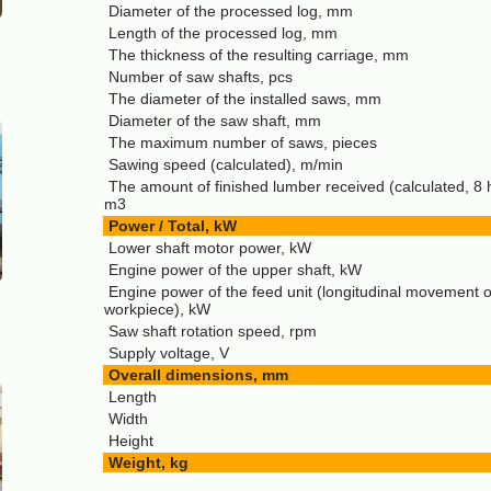
Diameter of the processed log, mm
Length of the processed log, mm
The thickness of the resulting carriage, mm
Number of saw shafts, pcs
The diameter of the installed saws, mm
Diameter of the saw shaft, mm
The maximum number of saws, pieces
Sawing speed (calculated), m/min
The amount of finished lumber received (calculated, 8 h
m3
Power / Total, kW
Lower shaft motor power, kW
Engine power of the upper shaft, kW
Engine power of the feed unit (longitudinal movement o
workpiece), kW
Saw shaft rotation speed, rpm
Supply voltage, V
Overall dimensions, mm
Length
Width
Height
Weight, kg