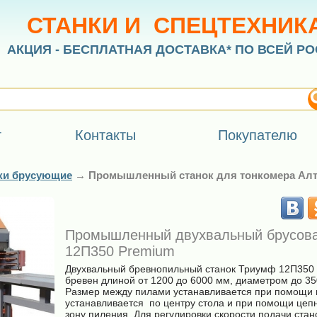
СТАНКИ И СПЕЦТЕХНИК
АКЦИЯ - БЕСПЛАТНАЯ ДОСТАВКА* ПО ВСЕЙ РО
г
Контакты
Покупателю
ки брусующие
→
Промышленный станок для тонкомера Алт
Промышленный двухвальный брусова
12П350 Premium
Двухвальный бревнопильный станок Триумф 12П350 
бревен длиной от 1200 до 6000 мм, диаметром до 35
Размер между пилами устанавливается при помощи 
устанавливается по центру стола и при помощи цеп
зону пиления. Для регулировки скорости подачи ста