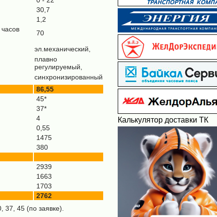
0 - 22
30,7
1,2
 часов
70
эл.механический,
плавно
регулируемый,
синхронизированный
86,55
45*
37*
4
Калькулятор доставки ТК
0,55
1475
380
2939
1663
1703
2762
 37, 45 (по заявке).