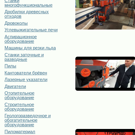
Станки
многофункциональные
Дробилки древесных
отходов
Дровоколы
Углевыжигательные печи
Аспирационное
оборудование
Машины для резки льда
Станки заточные и
разводные
Пилы
Кантователи брёвен
Лазерные указатели
Двигатели
Отопительное
оборудование
Строительное
оборудование
Геологоразведочное и
обогатительное
оборудование
Пиломатериал