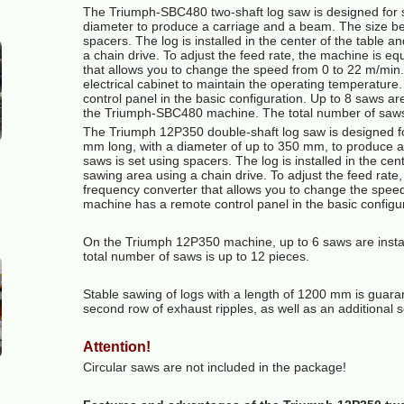
The Triumph-SBC480 two-shaft log saw is designed for 
diameter to produce a carriage and a beam. The size be
spacers. The log is installed in the center of the table 
a chain drive. To adjust the feed rate, the machine is e
that allows you to change the speed from 0 to 22 m/min. 
electrical cabinet to maintain the operating temperatur
control panel in the basic configuration. Up to 8 saws ar
the Triumph-SBC480 machine. The total number of saws 
The Triumph 12P350 double-shaft log saw is designed f
mm long, with a diameter of up to 350 mm, to produce a
saws is set using spacers. The log is installed in the ce
sawing area using a chain drive. To adjust the feed rate
frequency converter that allows you to change the spee
machine has a remote control panel in the basic configur
On the Triumph 12P350 machine, up to 6 saws are insta
total number of saws is up to 12 pieces.
Stable sawing of logs with a length of 1200 mm is guara
second row of exhaust ripples, as well as an additional se
Attention!
Circular saws are not included in the package!