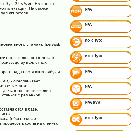
т 0 до 22 м/мин. На станке
комплектации. На станке
N/A
вал двигателя.
N/A
no cityto
внопильного станока Триумф
no cityto
качестве головного станка в
 производству паллетных
N/A
второго ряда протяжных рябух и
 мм) - обеспечивает
ивость станка.
N/A
 двигателя, что позволяет
т станков с ременной
N/A руб.
оставляются в базе.
пилок.
no cityto
авеса (обеспечивает
 процессе работы на станке).