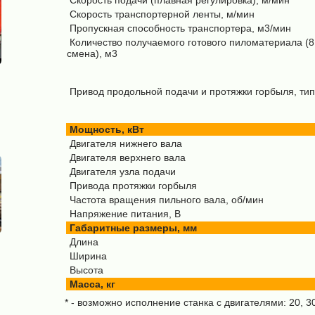
Скорость подачи (плавная регулировка), м/мин
Скорость транспортерной ленты, м/мин
Пропускная способность транспортера, м3/мин
Количество получаемого готового пиломатериала (8
смена), м3
Привод продольной подачи и протяжки горбыля, тип
Мощность, кВт
Двигателя нижнего вала
Двигателя верхнего вала
Двигателя узла подачи
Привода протяжки горбыля
Частота вращения пильного вала, об/мин
Напряжение питания, В
Габаритные размеры, мм
Длина
Ширина
Высота
Масса, кг
* - возможно исполнение станка с двигателями: 20, 30,