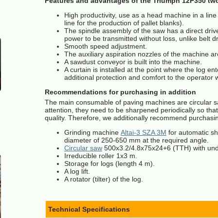
Features and advantages of the Triumph 12P350 tw
High productivity, use as a head machine in a line 
line for the production of pallet blanks).
The spindle assembly of the saw has a direct driv
power to be transmitted without loss, unlike belt 
Smooth speed adjustment.
The auxiliary aspiration nozzles of the machine ar
A sawdust conveyor is built into the machine.
A curtain is installed at the point where the log en
additional protection and comfort to the operator
Recommendations for purchasing in addition
The main consumable of paving machines are circular s
attention, they need to be sharpened periodically so that
quality. Therefore, we additionally recommend purchasi
Grinding machine
Altai-3 SZA 3M
for automatic sh
diameter of 250-650 mm at the required angle.
Circular saw
500x3.2/4.8x75x24+6 (TTH) with und
Irreducible roller 1x3 m.
Storage for logs (length 4 m).
A log lift.
A rotator (tilter) of the log.
Technical Specifications