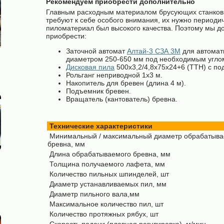
Рекомендуем приобрести дополнительно
Главным расходным материалом брусующих станков
требуют к себе особого внимания, их нужно периоди
пиломатериал был высокого качества. Поэтому мы 
приобрести:
Заточной автомат
Алтай-3 СЗА 3М
для автомат
диаметром 250-650 мм под необходимым угло
Дисковая пила
500х3,2/4,8х75х24+6 (ТТН) с п
Рольганг неприводной 1х3 м.
Накопитель для бревен (длина 4 м).
Подъемник бревен.
Вращатель (кантователь) бревна.
Технические характеристики
Минимальный / максимальный диаметр обрабатыва
бревна, мм
Длина обрабатываемого бревна, мм
Толщина получаемого лафета, мм
Количество пильных шпинделей, шт
Диаметр устанавливаемых пил, мм
Диаметр пильного вала,мм
Максимальное количество пил, шт
Количество протяжных рябух, шт