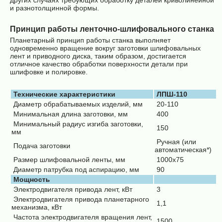
других случаях требующих обработку деталей криволинейной
и разнотолщинной формы.
Принцип работы ленточно-шлифовального станка
Планетарный принцип работы станка выполняет
одновременно вращение вокруг заготовки шлифовальных
лент и приводного диска, таким образом, достигается
отличное качество обработки поверхности детали при
шлифовке и полировке.
Технические характеристики
ЛПШ-110
Диаметр обрабатываемых изделий, мм
20-110
Минимальная длина заготовки, мм
400
Минимальный радиус изгиба заготовки,
150
мм
Ручная (или
Подача заготовки
автоматическая*)
Размер шлифовальной ленты, мм
1000х75
Диаметр патрубка под аспирацию, мм
90
Мощность
Электродвигателя привода лент, кВт
3
Электродвигателя привода планетарного
1,1
механизма, кВт
Частота электродвигателя вращения лент,
1500