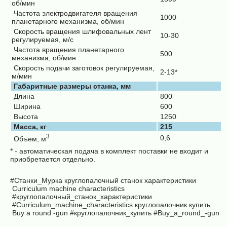
об/мин
Частота электродвигателя вращения
1000
планетарного механизма, об/мин
Скорость вращения шлифовальных лент
10-30
регулируемая, м/с
Частота вращения планетарного
500
механизма, об/мин
Скорость подачи заготовок регулируемая,
2-13*
м/мин
Габаритные размеры станка, мм
Длина
800
Ширина
600
Высота
1250
Масса, кг
215
3
0,6
Объем, м
* - автоматическая подача в комплект поставки не входит и
приобретается отдельно.
#Станки_Мурка
круглопалочный станок характеристики
Curriculum machine characteristics
#круглопалочный_станок_характеристики
#Curriculum_machine_characteristics круглопалочник купить
Buy a round -gun
#круглопалочник_купить
#Buy_a_round_-gun