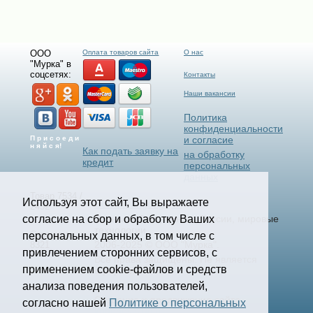
ООО
Оплата товаров сайта
О нас
"Мурка" в
соцсетях:
Контакты
Наши вакансии
Политика
конфиденциальности
П р и с о е д и
и согласие
н я й с я!
Как подать заявку на
на обработку
кредит
персональных
данных
Товар 7534 /
Используя этот сайт, Вы выражаете
Select Language
▼
2432
согласие на сбор и обработку Ваших
Станки и Спецтехника России, мировые
технологии.
Страница
персональных данных, в том числе с
2006-2025 © ООО "Мурка".
8321
привлечением сторонних сервисов, с
Все права защищены.
Не является
применением cookie-файлов и средств
офертой.
анализа поведения пользователей,
Создание и продвижение сайта
согласно нашей
Политике о персональных
kononov.studio