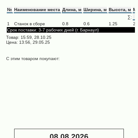
№
Наименование места
Длина, м
Ширина, м
Высота, м
Ма
∑:
1
Станок в сборе
0.8
0.6
1.25
21
Срок поставки: 3-7 рабочих дней (г. Барнаул)
Товар: 15:59, 28.10.25
Цена: 13:56, 29.05.25
С этим товаром покупают:
Автоматическая
подача для
шлифовальных
станков ЛПШ
170 000 ₽
08.08.2026