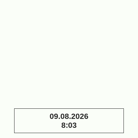
Лазерное
Электронная
разметочное
линейка
устройство
MICRON
Мурка 12М
4.0X
(100 мВт, 12
62 000 ₽
м)
Заточной
автомат
Алтай
З650 220
В (для
дисковых
пил)
35 000 ₽
09.08.2026
8
:
03