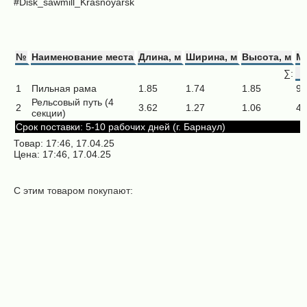
#Disk_sawmill_Krasnoyarsk
№
Наименование места
Длина, м
Ширина, м
Высота, м
Ма
∑:
1
Пильная рама
1.85
1.74
1.85
91
Рельсовый путь (4
2
3.62
1.27
1.06
40
секции)
Срок поставки: 5-10 рабочих дней (г. Барнаул)
Товар: 17:46, 17.04.25
Цена: 17:46, 17.04.25
С этим товаром покупают:
Дисковая пила
600х3,6/5,4х50х24+6
Дисковая пила
(ТТН)
600х3,8/6,0х50х(18+18)+6