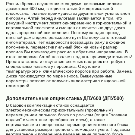
Распил бревна осуществляется двумя дисковыми пилами
диаметром 600 мм, в горизонтальной и вертикальной
плоскостях. Главное преимущество двухпильной углопильной
пилорамы Алтай перед аналогами заключается в том, что
режущий инструмент лежит одновременно в горизонтальной и
вертикальной плоскости и смещен относительно друг друга
вдоль продольной оси пиления. Поэтому за один проход
пильной рамы вдоль рельсового пути Вы получаете готовый
пиломатериал. Нет надобности возвращать раму в сходное
положение, переместив пильный блок на новый размер
пропила Вы производите распил в обратном направлении. В
итоге пилорама Алтай позволяет поднять производительность!
Простота станка и отсутствие сложных настроек не требуют
специальных навыков у персонала. Отсутствие
температурного и климатического порогов при работе. Замена
диска производится по мере износа. Вышеуказанные
параметры позволяют получать пиломатериал с идеальной
геометрией.
Дополнительные опции станка ДПУ600 (ДПУ500)
В базовой комплектации станок оснащается
электромеханическим горизонтальным (продольным)
перемещением пильного блока по рельсам (опция "плавная
подача" с частотным преобразователем), а также
вертикальным и поперечным перемещением пильного блока
для установки размера пропила с помощью пульта. Под заказ
вертикальное и поперечное перемещение пильного блока