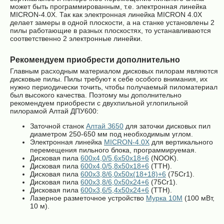
может быть программированным, т.е. электронная линейка
MICRON-4.0X. Так как электронная линейка MICRON 4.0X
делает замеры в одной плоскости, а на станке установлены 2
пилы работающие в разных плоскостях, то устанавливаются
соответственно 2 электронные линейки.
Рекомендуем приобрести дополнительно
Главным расходным материалом дисковых пилорам являются
дисковые пилы. Пилы требуют к себе особого внимания, их
нужно периодически точить, чтобы получаемый пиломатериал
был высокого качества. Поэтому мы дополнительно
рекомендуем приобрести с двухпильной углопильной
пилорамой Алтай ДПУ600:
Заточной станок
Алтай З650
для заточки дисковых пил
диаметром 250-650 мм под необходимым углом.
Электронная линейка
MICRON-4.0X
для вертикального
перемещения пильного блока, программируемая.
Дисковая пила
600х4,0/5,6х50х18+6
(NOOK).
Дисковая пила
600х4,0/5,8х50х18+6
(ТТН).
Дисковая пила
600х3,8/6,0х50х(18+18)+6
(75Cr1).
Дисковая пила
600х3,8/6,0х50х24+6
(75Cr1).
Дисковая пила
600х3,6/5,4х50х24+6
(ТТН).
Лазерное разметочное устройство
Мурка 10М
(100 мВт,
10 м).