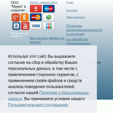
ООО
Оплата товаров сайта
О нас
"Мурка" в
соцсетях:
Контакты
Наши вакансии
Политика
конфиденциальности
П р и с о е д и
и согласие
н я й с я!
Как подать заявку на
на обработку
кредит
персональных
данных
Товар 7534 /
Используя этот сайт, Вы выражаете
Select Language
▼
2432
согласие на сбор и обработку Ваших
Станки и Спецтехника России, мировые
технологии.
Страница
персональных данных, в том числе с
2006-2025 © ООО "Мурка".
8321
привлечением сторонних сервисов, с
Все права защищены.
Не является
применением cookie-файлов и средств
офертой.
анализа поведения пользователей,
Создание и продвижение сайта
согласно нашей
Политике о персональных
kononov.studio
данных
. Вы принимаете условия нашего
Пользовательского соглашения
.