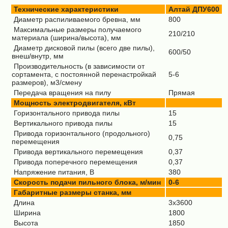
Технические характеристики
Алтай
ДПУ600
Диаметр распиливаемого бревна, мм
800
Максимальные размеры получаемого
210/210
материала (ширина/высота), мм
Диаметр дисковой пилы
(всего две пилы)
,
600/50
внеш/внутр, мм
Производительность (в зависимости от
сортамента, с постоянной перенастройкай
5-6
размеров), м3/смену
Передача вращения на пилу
Прямая
Мощность электродвигателя, кВт
Горизонтального привода пилы
15
Вертикального привода пилы
15
Привода горизонтального (продольного)
0,75
перемещения
Привода вертикального перемещения
0,37
Привода поперечного перемещения
0,37
Напряжение питания, В
380
Скорость подачи пильного блока, м/мин
0-6
Габаритные размеры станка, мм
Длина
3х3600
Ширина
1800
Высота
1850