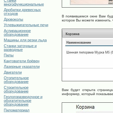
Станки
многофункциональные
Дробилки древесных
отходов
В появившемся окне Вам буде
Дровоколы
которое Вы можете изменить. 
Углевыжигательные печи
Аспирационное
оборудование
Машины для резки льда
Станки заточные и
разводные
Пилы
Кантователи брёвен
Лазерные указатели
Двигатели
Отопительное
оборудование
Строительное
Вам будет открыта страница
оборудование
информер, который показывает
Геологоразведочное и
обогатительное
оборудование
Пиломатериал