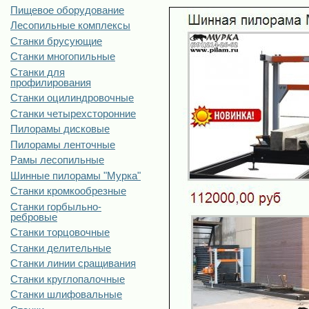
Пищевое оборудование
Лесопильные комплексы
Станки брусующие
Станки многопильные
Станки для
профилирования
Станки оцилиндровочные
Станки четырехсторонние
Пилорамы дисковые
Пилорамы ленточные
Рамы лесопильные
Шинные пилорамы "Мурка"
Станки кромкообрезные
Станки горбыльно-
ребровые
Станки торцовочные
Станки делительные
Станки линии сращивания
Станки круглопалочные
Станки шлифовальные