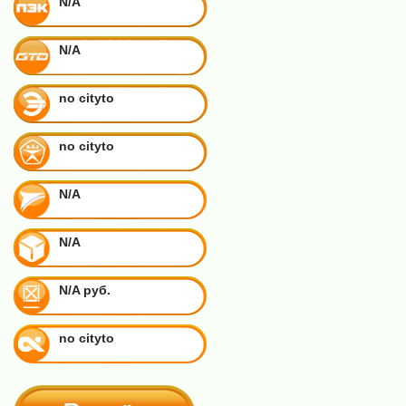
N/A
N/A
no cityto
no cityto
N/A
N/A
N/A руб.
no cityto