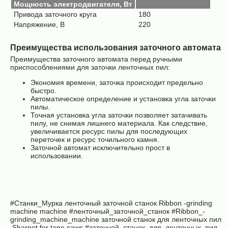
Мощность электродвигателя, Вт
Привода заточного круга
180
Напряжение, В
220
Преимущества использования заточного автомата
Преимущества заточного автомата перед ручными
приспособлениями для заточки ленточных пил:
Экономия времени, заточка происходит предельно
быстро.
Автоматическое определение и установка угла заточки
пилы.
Точная установка угла заточки позволяет затачивать
пилу, не снимая лишнего материала. Как следствие,
увеличивается ресурс пилы для последующих
переточек и ресурс точильного камня.
Заточной автомат исключительно прост в
использовании.
#Станки_Мурка
ленточный заточной станок
Ribbon -grinding
machine machine
#ленточный_заточной_станок
#Ribbon_-
grinding_machine_machine заточной станок для ленточных пил
Sharpet for tape saws
#заточной_станок_для_ленточных_пил