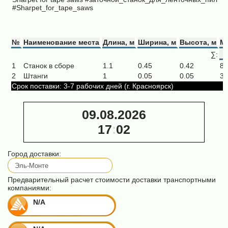
#Sharpet_for_tape_saws
№
Наименование места
Длина, м
Ширина, м
Высота, м
Ма
∑:
1
Станок в сборе
1.1
0.45
0.42
80
2
Штанги
1
0.05
0.05
3
Срок поставки: 3-7 рабочих дней (г. Красноярск)
09.08.2026
17
:
02
Город доставки:
Предварительный расчет стоимости доставки транспортными
компаниями:
N/A