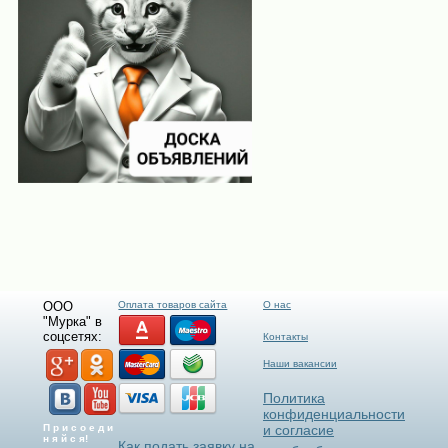
ООО
Оплата товаров сайта
О нас
"Мурка" в
соцсетях:
Контакты
Наши вакансии
Политика
конфиденциальности
П р и с о е д и
и согласие
н я й с я!
Как подать заявку на