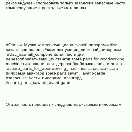
рекомендуем использовать только заводские запасные части,
комплектующие и расходные материалы.
#Станки_Мурка комплектующие дисковой пилорамы
disc
sawmill components
#комплектующие_дисковой_пилорамы
#disc_sawmill_components запчасти для
деревообрабатывающих станков
spare parts for woodworking
machines
#запчасти_для_деревообрабатывающих_станков
#spare_parts_for_woodworking_machines запасные части
пилорама авангард spare parts sawmill avant-garde
#запасные_части_пилорама_авангард
#spare_parts_sawmill_avant-garde
Эта запчасть подойдет к следующим дисковым пилорамам:
Дисковая
Дисковая