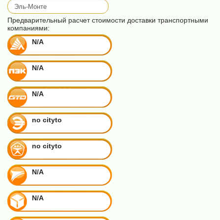
Предварительный расчет стоимости доставки транспортными
компаниями:
N/A
N/A
N/A
no cityto
no cityto
N/A
N/A