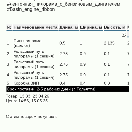
#ленточная_пилорама_с_бензиновым_двигателем
#Basin_engine_ribbon
№
Наименование места
Длина, м
Ширина, м
Высота, м
Ма
∑:
Пильная рама
1
0.5
1
2.135
21
(паллет)
Рельсовый путь
2
2.75
0.9
0.1
75
пилорамы (1 секция)
Рельсовый путь
3
2.75
0.9
0.1
75
пилорамы (1 секция)
Рельсовый путь
4
2.75
0.9
0.1
75
пилорамы (1 секция)
5
Коробка ЗИП
0.4
0.4
0.3
15
Срок поставки: 2-5 рабочих дней (г. Тольятти)
Товар: 13:33, 23.04.26
Цена: 14:56, 15.05.25
С этим товаром покупают: