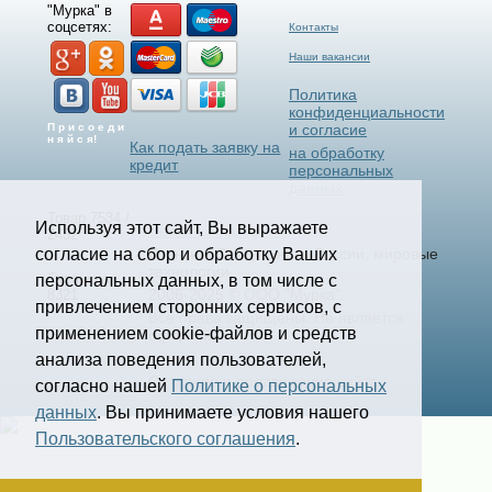
"Мурка" в
соцсетях:
Контакты
Наши вакансии
Политика
конфиденциальности
П р и с о е д и
и согласие
н я й с я!
Как подать заявку на
на обработку
кредит
персональных
данных
Товар 7534 /
Используя этот сайт, Вы выражаете
Select Language
▼
2432
согласие на сбор и обработку Ваших
Станки и Спецтехника России, мировые
технологии.
Страница
персональных данных, в том числе с
2006-2025 © ООО "Мурка".
8321
привлечением сторонних сервисов, с
Все права защищены.
Не является
применением cookie-файлов и средств
офертой.
анализа поведения пользователей,
Создание и продвижение сайта
согласно нашей
Политике о персональных
kononov.studio
данных
. Вы принимаете условия нашего
Пользовательского соглашения
.