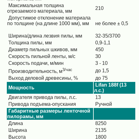
Максимальная толщина
210
отрезаемого материала, мм
Допустимое отклонение материала
по толщине (на длине 1000 мм), мм
не более ± 0,5
Ширина/длина лезвия пилы, мм
32-35/3700
Толщина пилы, мм
0,9-1,1
Диаметр пильных шкивов, мм
450
Скорость пильной ленты, м/с
30
Скорость подачи, м/мин
3 - 10
3
/
час
до 1,5
Производительность, м
Выход деловой древесины, %
до 75
Lifan 188f (13
Мощность
л.с.)
Двигателя привода пилы, л.с.
13
Привода подъема-опускания
Ручной
Габаритные размеры ленточной
пилорамы, мм
Длина
8250
Ширина
2135
Высота
1800