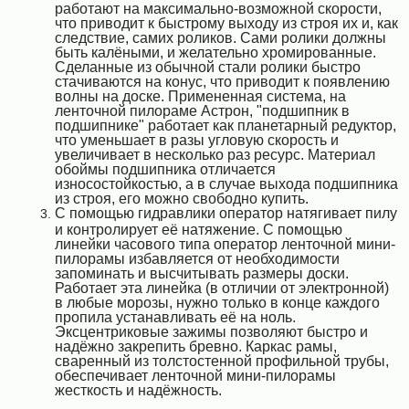
работают на максимально-возможной скорости,
что приводит к быстрому выходу из строя их и, как
следствие, самих роликов. Сами ролики должны
быть калёными, и желательно хромированные.
Сделанные из обычной стали ролики быстро
стачиваются на конус, что приводит к появлению
волны на доске. Примененная система, на
ленточной пилораме Астрон, "подшипник в
подшипнике" работает как планетарный редуктор,
что уменьшает в разы угловую скорость и
увеличивает в несколько раз ресурс. Материал
обоймы подшипника отличается
износостойкостью, а в случае выхода подшипника
из строя, его можно свободно купить.
С помощью гидравлики оператор натягивает пилу
и контролирует её натяжение. С помощью
линейки часового типа оператор ленточной мини-
пилорамы избавляется от необходимости
запоминать и высчитывать размеры доски.
Работает эта линейка (в отличии от электронной)
в любые морозы, нужно только в конце каждого
пропила устанавливать её на ноль.
Эксцентриковые зажимы позволяют быстро и
надёжно закрепить бревно. Каркас рамы,
сваренный из толстостенной профильной трубы,
обеспечивает ленточной мини-пилорамы
жесткость и надёжность.