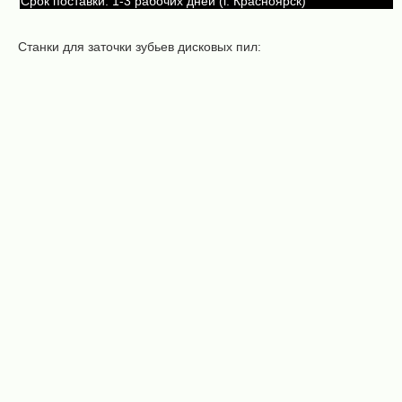
Срок поставки: 1-3 рабочих дней (г. Красноярск)
Станки для заточки зубьев дисковых пил:
Заточной
Заточной
автомат
автомат
Алтай
Алтай
З700 380
З650 220
В (для
В (для
дисковых
дисковых
пил)
пил)
55 000 ₽
35 000 ₽
Заточной
автомат
DELI
Заточной
MF135
станок
(для
автоматический
дисковых
Алтай-3
пил)
Триумф СЗ 3М
340 000
(для дисковых