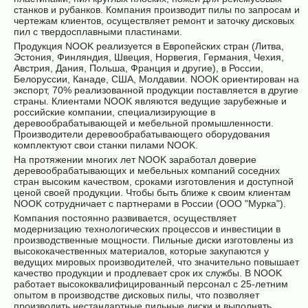
станков и рубанков. Компания производит пилы по запросам и
чертежам клиентов, осуществляет ремонт и заточку дисковых
пил с твердосплавными пластинами.
Продукция NOOK реализуется в Европейских стран (Литва,
Эстония, Финляндия, Швеция, Норвегия, Германия, Чехия,
Австрия, Дания, Польша, Франция и другие), в России,
Белоруссии, Канаде, США, Молдавии. NOOK ориентирован на
экспорт, 70% реализованной продукции поставляется в другие
страны. Клиентами NOOK являются ведущие зарубежные и
российские компании, специализирующие в
деревообрабатывающей и мебельной промышленности.
Производители деревообрабатывающего оборудования
комплектуют свои станки пилами NOOK.
На протяжении многих лет NOOK заработал доверие
деревообрабатывающих и мебельных компаний соседних
стран высоким качеством, сроками изготовления и доступной
ценой своей продукции. Чтобы быть ближе к своим клиентам
NOOK сотрудничает с партнерами в России (OOO "Мурка").
Компания постоянно развивается, осуществляет
модернизацию технологических процессов и инвестиции в
производственные мощности. Пильные диски изготовлены из
высококачественных материалов, которые закупаются у
ведущих мировых производителей, что значительно повышает
качество продукции и продлевает срок их службы. В NOOK
работает высококвалифицированный персонал с 25-летним
опытом в производстве дисковых пилы, что позволяет
производить нестандартные пильные диски и выполнять