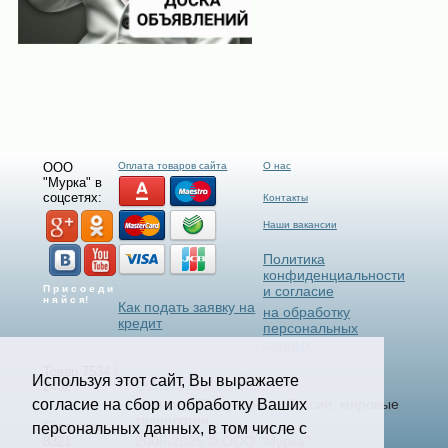
ООО
Оплата товаров сайта
О нас
"Мурка" в
соцсетях:
Контакты
Наши вакансии
Политика
конфиденциальности
П р и с о е д и
и согласие
н я й с я!
Как подать заявку на
на обработку
кредит
персональных
данных
Товар 7534 /
Используя этот сайт, Вы выражаете
Select Language
▼
2432
согласие на сбор и обработку Ваших
Станки и Спецтехника России, мировые
технологии.
Страница
персональных данных, в том числе с
2006-2025 © ООО "Мурка".
8321