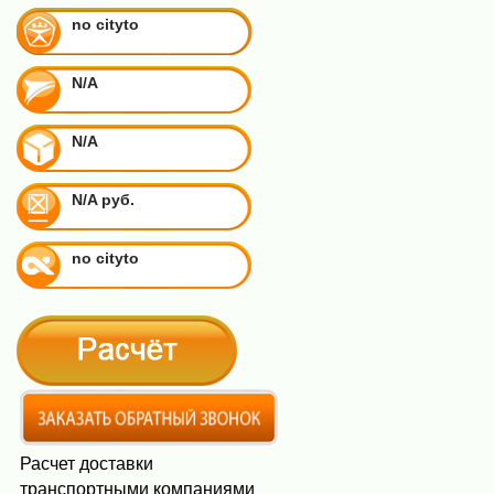
no cityto
N/A
N/A
N/A руб.
no cityto
Расчет доставки
транспортными компаниями