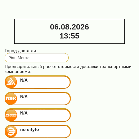
пил)
₽
38 000 ₽
06.08.2026
13
:
55
Город доставки:
Предварительный расчет стоимости доставки транспортными
компаниями:
N/A
N/A
N/A
no cityto