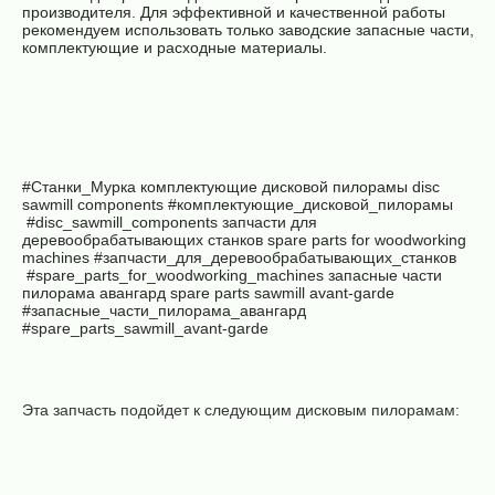
производителя. Для эффективной и качественной работы
рекомендуем использовать только заводские запасные части,
комплектующие и расходные материалы.
#Станки_Мурка комплектующие дисковой пилорамы
disc
sawmill components
#комплектующие_дисковой_пилорамы
#disc_sawmill_components запчасти для
деревообрабатывающих станков
spare parts for woodworking
machines
#запчасти_для_деревообрабатывающих_станков
#spare_parts_for_woodworking_machines запасные части
пилорама авангард spare parts sawmill avant-garde
#запасные_части_пилорама_авангард
#spare_parts_sawmill_avant-garde
Эта запчасть подойдет к следующим дисковым пилорамам: