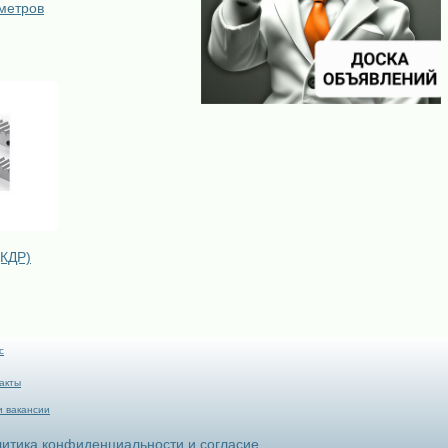
метров
(КДР)
с
акты
 вакансии
итика конфиденциальности и согласие