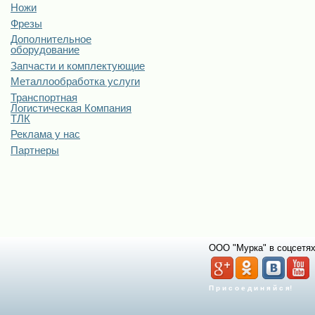
Ножи
Фрезы
Дополнительное
оборудование
Запчасти и комплектующие
Металлообработка услуги
Транспортная
Логистическая Компания
ТЛК
Реклама у нас
Партнеры
ООО "Мурка" в соцсетях
П р и с о е д и н я й с я!