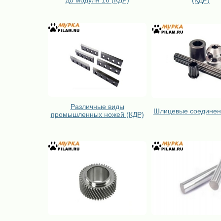
до модуля 16 (КДР)
(КДР)
Различные виды
Шлицевые соединен
промышленных ножей (КДР)