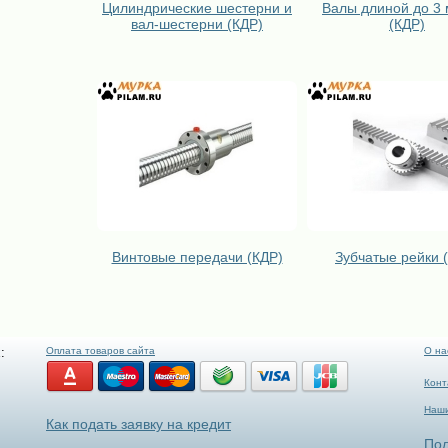
Цилиндрические шестерни и
Валы длиной до 3 
вал-шестерни (КДР)
(КДР)
Винтовые передачи (КДР)
Зубчатые рейки 
:
Оплата товаров сайта
О на
Конт
Наши
Как подать заявку на кредит
Пол