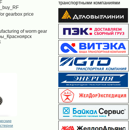
RF
транспортными компаниями
r_buy_RF
or gearbox price
facturing of worm gear
ры_Красноярск
k
ческие
естерни