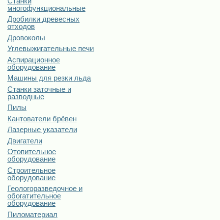
Станки
многофункциональные
Дробилки древесных
отходов
Дровоколы
Углевыжигательные печи
Аспирационное
оборудование
Машины для резки льда
Станки заточные и
разводные
Пилы
Кантователи брёвен
Лазерные указатели
Двигатели
Отопительное
оборудование
Строительное
оборудование
Геологоразведочное и
обогатительное
оборудование
Пиломатериал