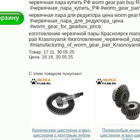
червячная пара купить РФ
worm gear pair buy 
#червячная_пара_купить_РФ
#worm_gear_pai
В корзину
червячная пара для редуктора цена
worm gear f
#червячная_пара_для_редуктора_цена
#worm_gear_for_gearbox_price
изготовление червячной пары Красноярск
manu
pair Krasnoyarsk
#изготовление_червячной_па
#manufacturing_of_worm_gear_pair_Krasnoyars
Товар: 17:11, 30.05.25
Цена: 16:18, 30.05.25
С этим товаром покупают
Конические шестерни и вал-
Прямозубые кони
шестерни с круговым зубом
шестерни и вал-ш