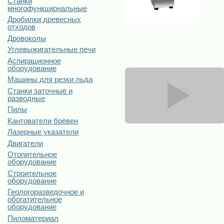
Станки
многофункциональные
Дробилки древесных
отходов
Дровоколы
Углевыжигательные печи
Аспирационное
оборудование
Машины для резки льда
Станки заточные и
разводные
Пилы
Кантователи брёвен
Лазерные указатели
Двигатели
Отопительное
оборудование
Строительное
оборудование
Геологоразведочное и
обогатительное
оборудование
Пиломатериал