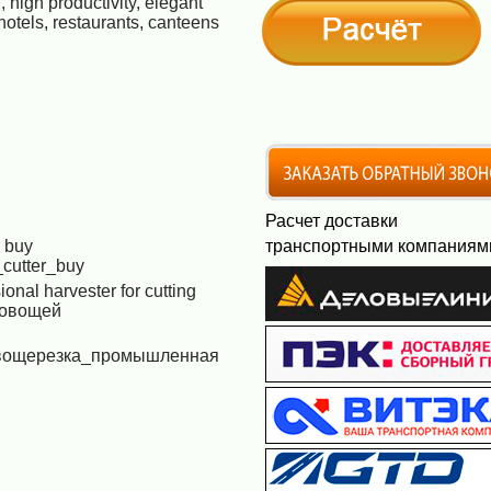
 high productivity, elegant
hotels, restaurants, canteens
Расчет доставки
r buy
транспортными компаниям
_cutter_buy
ional harvester for cutting
_овощей
вощерезка_промышленная