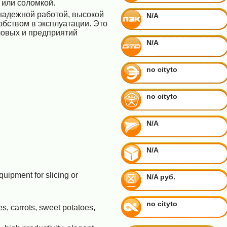
 или соломкой.
надежной работой, высокой
N/A
бством в эксплуатации. Это
ловых и предприятий
N/A
no cityto
no cityto
N/A
N/A
quipment for slicing or
N/A руб.
no cityto
es, carrots, sweet potatoes,