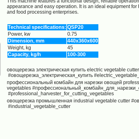
This machine features a functional design, reliable operation,
appearance and easy operation. It is an ideal equipment for 
and food processing enterprises.
Technical specifications:
QSP20
Power, kw
0.75
Dimension, mm
440x360x600
Weight, kg
45
Capacity, kg/h
100-300
овощерезка электрическая купить
electric vegetable
cutte
#овощерезка_электрическая_купить
#electric_vegetable
профессиональный комбайн для нарезки овощей
profess
vegetables
#профессиональный_комбайн_для_нарезки
#professional_harvester_for_cutting_vegetables
овощерезка промышленная
industrial vegetable cutter
#о
#industrial_vegetable_cutter