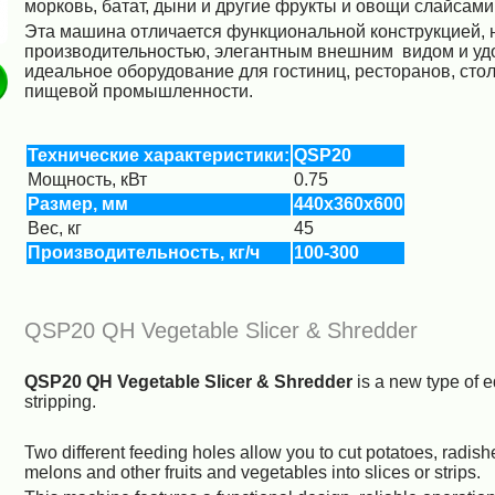
морковь, батат, дыни и другие фрукты и овощи слайсами
Эта машина отличается функциональной конструкцией, 
производительностью, элегантным внешним видом и удо
В корзину
идеальное оборудование для гостиниц, ресторанов, сто
пищевой промышленности.
Технические
характеристики:
QSP20
Мощность, кВт
0.75
Размер, мм
440x360x600
Вес, кг
45
Производительность, кг/ч
100-300
QSP20 QH Vegetable Slicer & Shredder
QSP20 QH Vegetable Slicer & Shredder
is a new type of e
stripping.
Two different feeding holes allow you to cut potatoes, radish
melons and other fruits and vegetables into slices or strips.