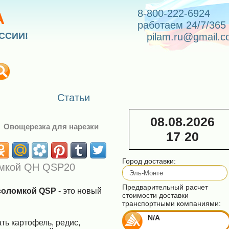
8-800-222-6924
А
работаем 24/7/365
ССИИ!
pilam.ru@gmail.
Статьи
08.08.2026
→
Овощерезка для нарезки
17
:
20
Город доставки:
омкой QH QSP20
Предварительный расчет
 соломкой QSP
- это новый
стоимости доставки
транспортными компаниями:
N/A
ть картофель, редис,