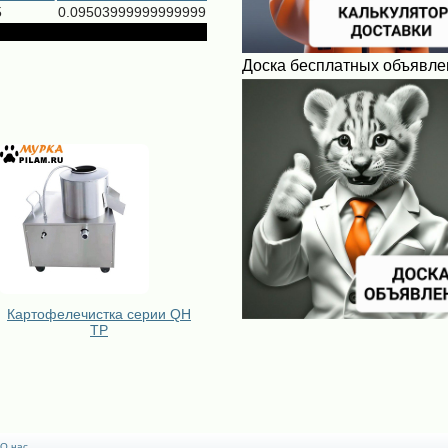
5
0.09503999999999999
Доска бесплатных объявле
Картофелечистка серии QH
TP
О нас