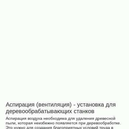
рукавный
рукавный
СТУ
СТУ
SDA-
SDA-
W/8000
W/6000
600 000
450 000
₽
₽
Аспирационная
установка СТУ
SDA 24-5
387 960 ₽
Аспирация (вентиляция) - установка для
деревообрабатывающих станков
Аспирация воздуха необходима для удаления древесной
пыли, которая неизбежно появляется при деревообработке.
Это нужно для создания благоприятных условий труда в