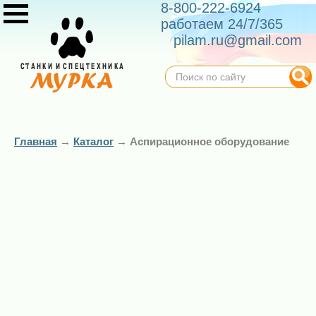
8-800-222-6924
работаем 24/7/365
pilam.ru@gmail.com
Главная
→
Каталог
→
Аспирационное оборудование
Установка
Установка
вентиляционная
вентиляционная
пылеулавливающая
пылеулавливающая
EVT УВП-М 1200К
EVT УВП-М 800К
(1,1 кВт)
(0,55 кВт)
52 900 ₽
49 800 ₽