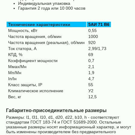
Индивидуальная упаковка
Гарантия 2 года или 10 000 часов
Технические характеристики
5АИ 71 В6
Мощность, кВт
0,55
Частота вращения, об/мин
1000
Частота вращения (реальная), об/мин
920
Ток статора, А
2,99/1,73
КПД, %
69
Коэффициент мощности
0,7
Ммах/Мн
2,1
Мп/Мн
1,9
Iп/Iн
4,7
Класс защиты, IP
55
Климатическое исполнение
У2
Вес, кг
12,5
Габаритно-присоединительные размеры
Размеры: l1, l31, l10, d1, d20, d22, b10, h - соответствуют
стандартам ГОСТ 183-74 и ГОСТ 51689-2000. Остальные
указанные размеры носят информационный характер, и могут
быть изменены производителем без предварительного