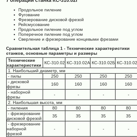
7 операций станка КС-310.02Г
Продольное пиление
Фугование
Фрезерование дисковой фрезой
Рейсмусование
Продольное пиление под углом
Поперечное пиление под углом
Сверление и фрезерование концевыми фрезами
Сравнительная таблица 1 - Технические характеристики
станков, основные параметры и размеры
Технические
КС-310.02
КС-310.02А
КС-310.02Б
КС-310.0
характеристики
1. Наибольший диаметр, мм
- пилы
250
250
250
250
- дисковой
160
160
160
160
фрезы
- наборной
-
-
-
-
фрезы
2. Наибольшая высота, мм
- пиления
80
80
80
80
- фрезерование
35
35
35
35
дисковой фрезой
- фрезерование
наборной
-
-
-
-
фрезой