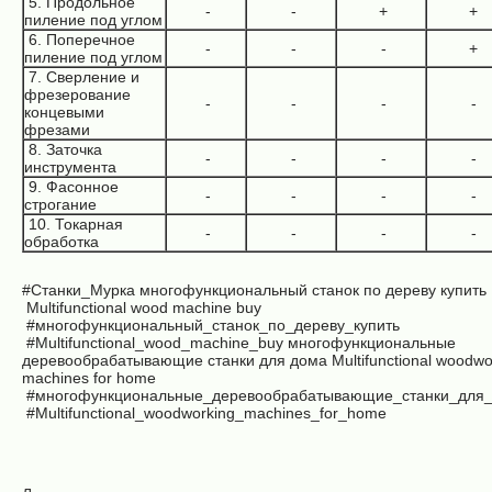
5. Продольное
-
-
+
+
пиление под углом
6. Поперечное
-
-
-
+
пиление под углом
7. Сверление и
фрезерование
-
-
-
-
концевыми
фрезами
8. Заточка
-
-
-
-
инструмента
9. Фасонное
-
-
-
-
строгание
10. Токарная
-
-
-
-
обработка
#Станки_Мурка
многофункциональный станок по дереву купить
Multifunctional wood machine buy
#многофункциональный_станок_по_дереву_купить
#Multifunctional_wood_machine_buy многофункциональные
деревообрабатывающие станки для дома
Multifunctional woodwo
machines for home
#многофункциональные_деревообрабатывающие_станки_для
#Multifunctional_woodworking_machines_for_home