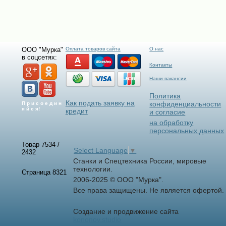
ООО "Мурка"
Оплата товаров сайта
О нас
в соцсетях:
Контакты
Наши вакансии
Политика
Как подать заявку на
конфиденциальности
П р и с о е д и н
я й с я!
кредит
и согласие
на обработку
персональных данных
Товар 7534 /
Select Language
▼
2432
Станки и Спецтехника России, мировые
технологии.
Страница 8321
2006-2025 © ООО "Мурка".
Все права защищены.
Не является офертой.
Создание и продвижение сайта
kononov.studio