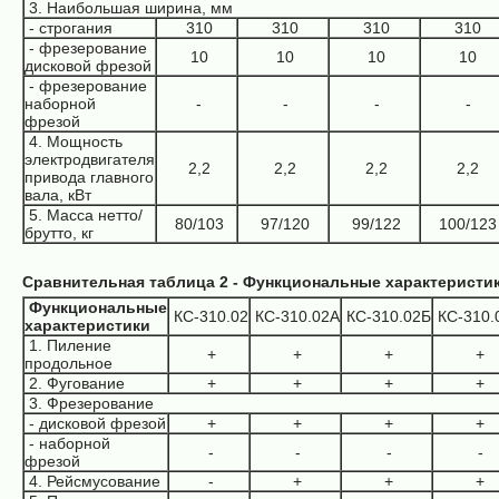
3. Наибольшая ширина, мм
- строгания
310
310
310
310
- фрезерование
10
10
10
10
дисковой фрезой
- фрезерование
наборной
-
-
-
-
фрезой
4. Мощность
электродвигателя
2,2
2,2
2,2
2,2
привода главного
вала, кВт
5. Масса нетто/
80/103
97/120
99/122
100/123
брутто, кг
Сравнительная таблица 2 - Функциональные характеристи
Функциональные
КС-310.02
КС-310.02А
КС-310.02Б
КС-310.
характеристики
1. Пиление
+
+
+
+
продольное
2. Фугование
+
+
+
+
3. Фрезерование
- дисковой фрезой
+
+
+
+
- наборной
-
-
-
-
фрезой
4. Рейсмусование
-
+
+
+