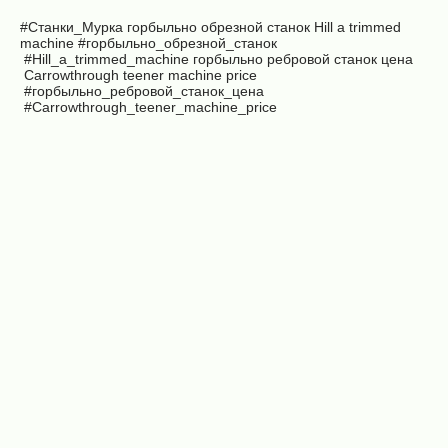
#Станки_Мурка
горбыльно обрезной станок
Hill a trimmed
machine
#горбыльно_обрезной_станок
#Hill_a_trimmed_machine горбыльно ребровой станок цена
Carrowthrough teener machine price
#горбыльно_ребровой_станок_цена
#Carrowthrough_teener_machine_price