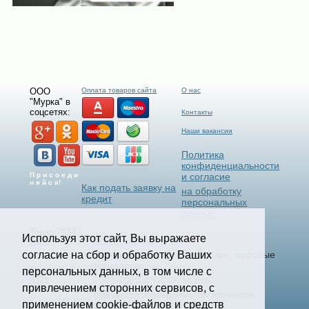
ООО
Оплата товаров сайта
О нас
"Мурка" в
соцсетях:
Контакты
Наши вакансии
Политика
конфиденциальности
П р и с о е д и
и согласие
н я й с я!
Как подать заявку на
на обработку
кредит
персональных
данных
Товар 7534 /
Используя этот сайт, Вы выражаете
Select Language
▼
2432
согласие на сбор и обработку Ваших
Станки и Спецтехника России, мировые
технологии.
Страница
персональных данных, в том числе с
2006-2025 © ООО "Мурка".
8321
привлечением сторонних сервисов, с
Все права защищены.
Не является
применением cookie-файлов и средств
офертой.