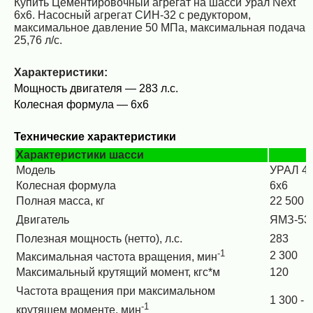
Купить Цементировочный агрегат на шасси Урал Next
6x6. Насосный агрегат СИН-32 с редуктором,
максимальное давление 50 МПа, максимальная подача
25,76 л/с.
Характеристики:
Мощность двигателя — 283 л.с.
Колесная формула — 6х6
Технические характеристики
Характеристики шасси
Модель
УРАЛ 43
Колесная формула
6х6
Полная масса, кг
22 500
Двигатель
ЯМЗ-53
Полезная мощность (нетто), л.с.
283
-1
2 300
Максимальная частота вращения, мин
Максимальный крутящий момент, кгс*м
120
Частота вращения при максимальном
1 300 - 
-1
крутящем моменте, мин