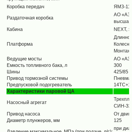
Коробка передач
ЯМЗ-110
АО «АЗ 
Раздаточная коробка
высшая 
Кабина
NEXT, з
Длинноб
Платформа
Колесна
Монтажн
Ведущие мосты
АО «A3 
Емкость топливного бака, л
300
Шины
425/85 
Привод тормозной системы
Пневма
Предпусковой подогреватель
14ТС+1
Характеристики паровой ЦА
Трехплу
Насосный агрегат
СИН-32.
Привод насоса
От двиг
Диаметр плунжеров, мм
125
при диа
Давление максимальное, МПа (при подаче, л/с):