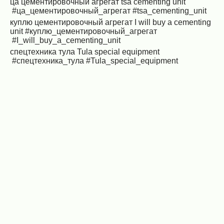
ца цементировочный агрегат
tsa cementing unit
#ца_цементировочный_агрегат
#tsa_cementing_unit
куплю цементировочный агрегат
I will buy a cementing
unit
#куплю_цементировочный_агрегат
#I_will_buy_a_cementing_unit
спецтехника тула
Tula special equipment
#спецтехника_тула
#Tula_special_equipment