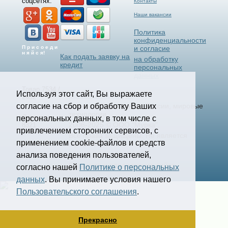
соцсетях:
Контакты
Наши вакансии
Политика
конфиденциальности
П р и с о е д и
и согласие
н я й с я!
Как подать заявку на
на обработку
кредит
персональных
данных
Товар 7534 /
Используя этот сайт, Вы выражаете
Select Language
▼
2432
согласие на сбор и обработку Ваших
Станки и Спецтехника России, мировые
технологии.
Страница
персональных данных, в том числе с
2006-2025 © ООО "Мурка".
8321
привлечением сторонних сервисов, с
Все права защищены.
Не является
применением cookie-файлов и средств
офертой.
анализа поведения пользователей,
Создание и продвижение сайта
согласно нашей
Политике о персональных
kononov.studio
данных
. Вы принимаете условия нашего
Пользовательского соглашения
.
Прекрасно