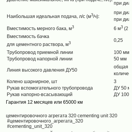
при диа
при диам
3
Наибольшая идеальная подача, л/с (м
/ч):
при диа
3
3
Вместимость мерного бака, м
6 м
 (2 
Вместимость бачка
0,25
3
для цементного раствора, м
Трубопровод приемной линии
100 мм
Трубопровод напорной линии
50 мм
общая дл
Линия высокого давления ДУ50
количест
Колено шарнирное, шт
3
Рукав вспомогательного трубопровода
ДУ 50 м
Рукав напорно-всасывающий
ДУ 100 
Гарантия 12 месяцев или 65000 км
цементировочного агрегата 320
cementing unit 320
#цементировочного_агрегата_320
#cementing_unit_320