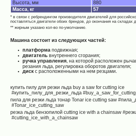
Высота, мм
880
Масса, кг
57
* в связи с ребрендингом производителя двигателей для российско
поставляться двигатели обоих брендов, до окончания на складах 
** жирным указано кол-во по-умолчанию.
Машина состоит из следующих частей:
платформа
подвижная;
двигатель
внутреннего сгорания;
ручка управления
, на которой расположен рыча
резания льда, регулировка оборотов двигателя;
диск
с расположенными на нем резцами.
купить пилу для резки льда
buy a saw for cutting ice
#купить_пилу_для_резки_льда
#buy_a_saw_for_cutting
пила для резки льда тонар
Tonar ice cutting saw
#пила_
#Tonar_ice_cutting_saw
резка льда бензопилой
cutting ice with a chainsaw
#резк
#cutting_ice_with_a_chainsaw