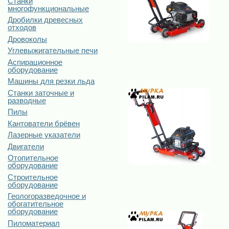
Станки
многофункциональные
Дробилки древесных
отходов
Дровоколы
Углевыжигательные печи
Аспирационное
оборудование
Машины для резки льда
Станки заточные и
разводные
Пилы
Кантователи брёвен
Лазерные указатели
Двигатели
Отопительное
оборудование
Строительное
оборудование
Геологоразведочное и
обогатительное
оборудование
Пиломатериал