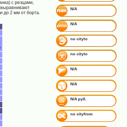
нка) с резцами,
 выравнивают
N/A
и до 2 мм от борта.
N/A
no cityto
А
no cityto
N/A
N/A
N/A руб.
no cityfrom