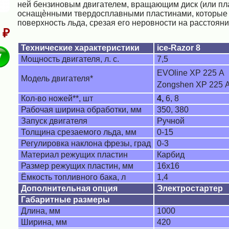
ней бензиновым двигателем, вращающим диск (или пла
оснащѐнными твердосплавными пластинами, которые
поверхность льда, срезая его неровности на расстояни
 ₽
Технические характеристики
ice-Razor 8
В корзину
Мощность двигателя, л. с.
7,5
EVOline XP 225 А
Модель двигателя*
Zongshen XP 225 
Кол-во ножей**, шт
4,
6, 8
Рабочая ширина обработки, мм
350, 380
Запуск двигателя
Ручной
Толщина срезаемого льда, мм
0-15
Регулировка наклона фрезы, град
0-3
Материал режущих пластин
Карбид
Размер режущих пластин, мм
16х16
Ёмкость топливного бака, л
1,4
Дополнительная опция
Электростартер
Габаритные размеры
Длина, мм
1000
Ширина, мм
420