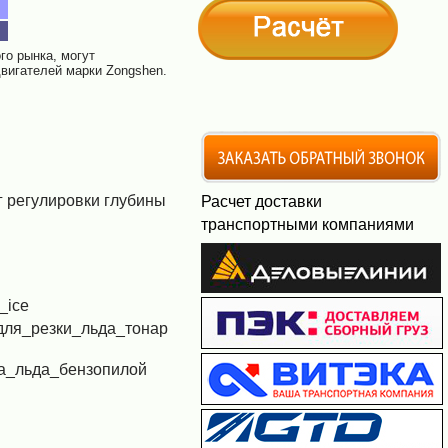
го рынка, могут
двигателей марки Zongshen.
г регулировки глубины
Расчет доставки
транспортными компаниями
_ice
для_резки_льда_тонар
а_льда_бензопилой