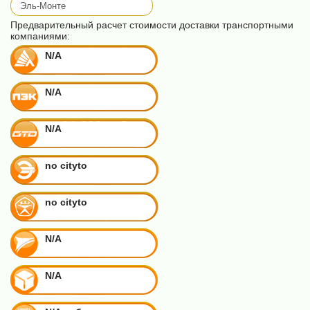
Предварительный расчет стоимости доставки транспортными
компаниями:
N/A
N/A
N/A
no cityto
no cityto
N/A
N/A