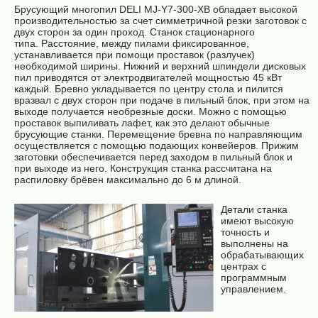
Брусующий многопил DELI MJ-Y7-300-XB обладает высокой
производительностью за счет симметричной резки заготовок с
двух сторон за один проход. Станок стационарного
типа. Расстояние, между пилами фиксированное,
устанавливается при помощи проставок (разлучек)
необходимой ширины. Нижний и верхний шпиндели дисковых
пил приводятся от электродвигателей мощностью 45 кВт
каждый. Бревно укладывается по центру стола и пилится
вразвал с двух сторон при подаче в пильный блок, при этом на
выходе получается необрезные доски. Можно с помощью
проставок выпиливать лафет, как это делают обычные
брусующие станки. Перемещение бревна по направляющим
осуществляется с помощью подающих конвейеров. Прижим
заготовки обеспечивается перед заходом в пильный блок и
при выходе из него. Конструкция станка рассчитана на
распиловку брёвен максимально до 6 м длиной.
Детали станка
имеют высокую
точность и
выполнены на
обрабатывающих
центрах с
программным
управлением.