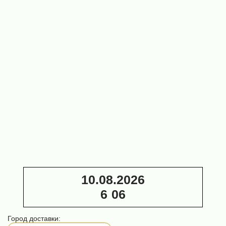
брусующий
брусующий
станок DELI
станок DELI
MJ-Y7-350-XB
MJ-Y7-450-XB
(2х55 кВт)
(2х75 кВт)
2 670 000 ₽
3 200 000 ₽
Заточной
автомат
DELI
Кромкообрезной
MF135
двухпильный
(для
вертикальный
дисковых
станок DELI MJ-
пил)
T3-400 (18,5
340 000
кВт)
₽
190 000 ₽
10.08.2026
6
:
06
Город доставки: