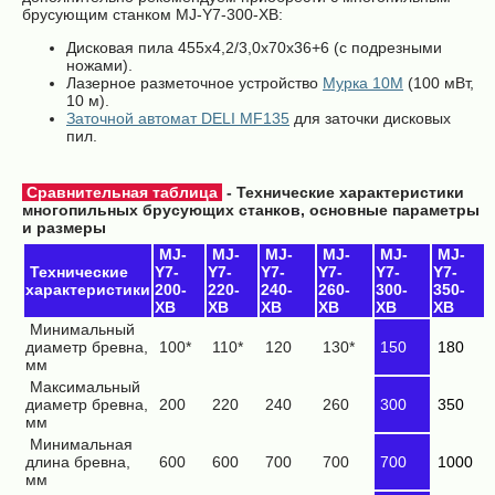
брусующим станком MJ-Y7-300-XB:
Дисковая пила 455x4,2/3,0x70x36+6 (с подрезными
ножами).
Лазерное разметочное устройство
Мурка 10М
(100 мВт,
10 м).
Заточной автомат DELI MF135
для заточки дисковых
пил.
Сравнительная таблица
- Технические характеристики
многопильных брусующих станков, основные параметры
и размеры
MJ-
MJ-
MJ-
MJ-
MJ-
MJ-
Т
ехнические
Y7-
Y7-
Y7-
Y7-
Y7-
Y7-
характеристики
200-
220-
240-
260-
300-
350-
XB
XB
XB
XB
XB
XB
Минимальный
диаметр бревна,
100*
110*
120
130*
150
180
мм
Максимальный
диаметр бревна,
200
220
240
260
300
350
мм
Минимальная
длина бревна,
600
600
700
700
700
1000
мм