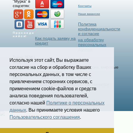
"Мурка" в
соцсетях:
Контакты
Наши вакансии
Политика
конфиденциальности
П р и с о е д и
и согласие
н я й с я!
Как подать заявку на
на обработку
кредит
персональных
данных
Товар 7534 /
Используя этот сайт, Вы выражаете
Select Language
▼
2432
согласие на сбор и обработку Ваших
Станки и Спецтехника России, мировые
технологии.
Страница
персональных данных, в том числе с
2006-2025 © ООО "Мурка".
8321
привлечением сторонних сервисов, с
Все права защищены.
Не является
применением cookie-файлов и средств
офертой.
анализа поведения пользователей,
Создание и продвижение сайта
согласно нашей
Политике о персональных
kononov.studio
данных
. Вы принимаете условия нашего
Пользовательского соглашения
.