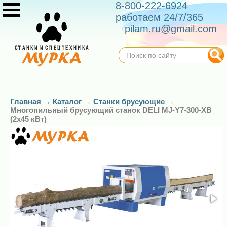
8-800-222-6924
работаем 24/7/365
pilam.ru@gmail.com
Главная
→
Каталог
→
Станки брусующие
→
Многопильный брусующий станок DELI MJ-Y7-300-XB
(2х45 кВт)