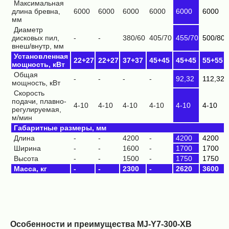
Максимальная
длина бревна,
6000
6000
6000
6000
6000
6000
мм
Диаметр
дисковых пил,
-
-
380/60
405/70
455/70
500/80
внеш/внутр, мм
Установленная
22+27
22+27
37+37
45+45
45+45
55+55
м
ощность, кВт
Общая
-
-
-
-
92,32
112,32
мощность, кВт
Скорость
подачи, плавно-
4-10
4-10
4-10
4-10
4-10
4-10
регулируемая,
м/мин
Габаритные размеры, мм
Длина
-
-
4200
-
4200
4200
Ширина
-
-
1600
-
1700
1700
Высота
-
-
1500
-
1750
1750
Масса,
кг
-
-
2300
-
2620
3600
Особенности и преимущества MJ-Y7-300-XB