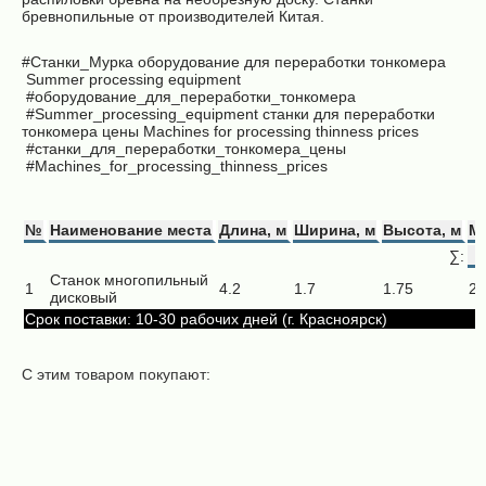
бревнопильные от производителей Китая.
#Станки_Мурка
оборудование для переработки тонкомера
Summer processing equipment
#оборудование_для_переработки_тонкомера
#Summer_processing_equipment станки для переработки
тонкомера цены
Machines for processing thinness prices
#станки_для_переработки_тонкомера_цены
#Machines_for_processing_thinness_prices
№
Наименование места
Длина, м
Ширина, м
Высота, м
Ма
∑:
Станок многопильный
1
4.2
1.7
1.75
26
дисковый
Срок поставки: 10-30 рабочих дней (г. Красноярск)
С этим товаром покупают:
Подающая
эстакада
Автоматический