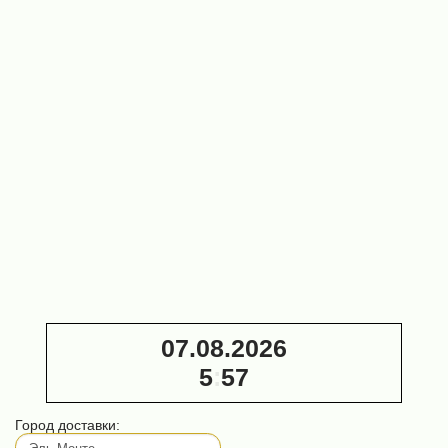
СБЦ-480
Мамонт-240
(45х37 кВт,
(2х18 кВт)
цепной)
730 000 ₽
1 750 000 ₽
Заточной
автомат
Алтай
З650 220
В (для
дисковых
пил)
35 000 ₽
07.08.2026
5
:
57
Город доставки: