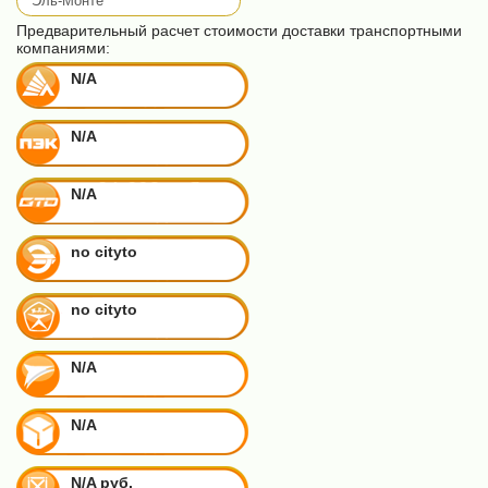
Предварительный расчет стоимости доставки транспортными
компаниями:
N/A
N/A
N/A
no cityto
no cityto
N/A
N/A
N/A руб.