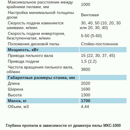
Максимальное расстояние между
1000
крайними пилами, мм
Настройка минимальной толщины
Винтовая
доски
Скорость подачи изменяется
30, 40, 50 (10, 20, 30
шкивами, м/мин
или 20, 30, 40)
Скорость подачи инвертором,
5-50 (5-60)
безступенчатая, м/мин
Положение дисковой пилы
Стойко-постоянное
Мощность, кВт
Привода пильного вала
15 (22, 30, 37, 45)
Привода подачи
1,5 (2,2)
Частота вращения пильного вала,
3800
об/мин
Габаритные размеры станка, мм
Длина
2020
Ширина
1690
Высота
1300
Масса, кг
1700
Объем, м3
4,44
Глубина пропила в зависимости от диаметра пилы МКС-1000