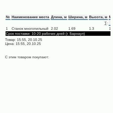
№
Наименование места
Длина, м
Ширина, м
Высота, м
Ма
∑:
1
Станок многопильный
2.02
1.69
1.3
17
Срок поставки: 10-20 рабочих дней (г. Барнаул)
Товар: 15:55, 20.10.25
Цена: 15:55, 20.10.25
С этим товаром покупают:
Рольганг
неприводной
PR 3000
Дисковая пила
(подающий)
350х2,6/4,2х75х18+4
65 000 ₽
(NOOK)