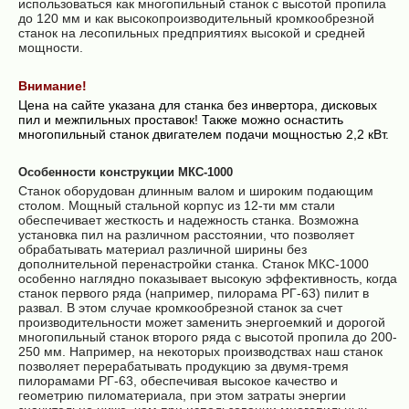
использоваться как многопильный станок с высотой пропила
до 120 мм и как высокопроизводительный кромкообрезной
станок на лесопильных предприятиях высокой и средней
мощности.
Внимание!
Цена на сайте указана для станка без инвертора, дисковых
пил и межпильных проставок! Также можно оснастить
многопильный станок двигателем подачи мощностью 2,2 кВт.
Особенности конструкции МКС-1000
Станок оборудован длинным валом и широким подающим
столом. Мощный стальной корпус из 12-ти мм стали
обеспечивает жесткость и надежность станка. Возможна
установка пил на различном расстоянии, что позволяет
обрабатывать материал различной ширины без
дополнительной перенастройки станка. Станок МКС-1000
особенно наглядно показывает высокую эффективность, когда
станок первого ряда (например, пилорама РГ-63) пилит в
развал. В этом случае кромкообрезной станок за счет
производительности может заменить энергоемкий и дорогой
многопильный станок второго ряда с высотой пропила до 200-
250 мм. Например, на некоторых производствах наш станок
позволяет перерабатывать продукцию за двумя-тремя
пилорамами РГ-63, обеспечивая высокое качество и
геометрию пиломатериала, при этом затраты энергии