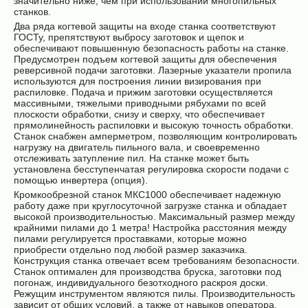
значительно ниже, чем при использовании многопильных
станков.
Два ряда когтевой защиты на входе станка соответствуют
ГОСТу, препятствуют выбросу заготовок и щепок и
обеспечивают повышенную безопасность работы на станке.
Предусмотрен подъем когтевой защиты для обеспечения
реверсивной подачи заготовки. Лазерные указатели пропила
используются для построения линии визирования при
распиловке. Подача и прижим заготовки осуществляется
массивными, тяжелыми приводными рябухами по всей
плоскости обработки, снизу и сверху, что обеспечивает
прямолинейность распиловки и высокую точность обработки.
Станок снабжен амперметром, позволяющим контролировать
нагрузку на двигатель пильного вала, и своевременно
отслеживать затупление пил. На станке может быть
установлена бесступенчатая регулировка скорости подачи с
помощью инвертера (опция).
Кромкообрезной станок МКС1000 обеспечивает надежную
работу даже при круглосуточной загрузке станка и обладает
высокой производительностью. Максимальный размер между
крайними пилами до 1 метра! Настройка расстояния между
пилами регулируется проставками, которые можно
приобрести отдельно под любой размер заказчика.
Конструкция станка отвечает всем требованиям безопасности.
Станок оптимален для производства бруска, заготовки под
погонаж, индивидуального безотходного раскроя доски.
Режущим инструментом являются пилы. Производительность
зависит от общих условий, а также от навыков оператора.