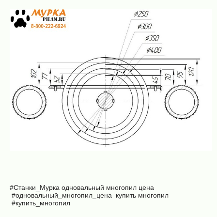
#Станки_Мурка
одновальный многопил цена
#одновальный_многопил_цена
купить многопил
#купить_многопил