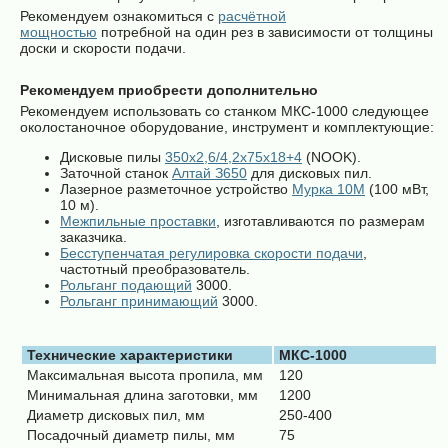
Рекомендуем ознакомиться с
расчётной
мощностью
потребной на один рез в зависимости от толщины
доски и скорости подачи.
Рекомендуем приобрести дополнительно
Рекомендуем использовать со станком МКС-1000 следующее
околостаночное оборудование, инструмент и комплектующие:
Дисковые пилы
350х2,6/4,2х75х18+4
(NOOK).
Заточной станок
Алтай З650
для дисковых пил.
Лазерное разметочное устройство
Мурка 10М
(100 мВт,
10 м).
Межпильные проставки
, изготавливаются по размерам
заказчика.
Бесступенчатая регулировка скорости подачи
,
частотный преобразователь.
Рольганг подающий
3000.
Рольганг принимающий
3000.
Технические характеристики
МКС-1000
Максимальная высота пропила, мм
120
Минимальная длина заготовки, мм
1200
Диаметр дисковых пил, мм
250-400
Посадочный диаметр пилы, мм
75