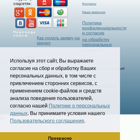
соцсетях:
Контакты
Наши вакансии
Политика
конфиденциальности
П р и с о е д и
и согласие
н я й с я!
Как подать заявку на
на обработку
кредит
персональных
данных
Товар 7534 /
Используя этот сайт, Вы выражаете
Select Language
▼
2432
согласие на сбор и обработку Ваших
Станки и Спецтехника России, мировые
технологии.
Страница
персональных данных, в том числе с
2006-2025 © ООО "Мурка".
8321
привлечением сторонних сервисов, с
Все права защищены.
Не является
применением cookie-файлов и средств
офертой.
анализа поведения пользователей,
Создание и продвижение сайта
согласно нашей
Политике о персональных
kononov.studio
данных
. Вы принимаете условия нашего
Пользовательского соглашения
.
Прекрасно