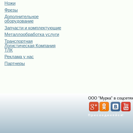
Ножи
Фрезы
Дополнительное
оборудование
Запчасти и комплектующие
Металлообработка услуги
Транспортная
Логистическая Компания
ТЛК
Реклама у нас
Партнеры
ООО "Мурка" в соцсетях
П р и с о е д и н я й с я!