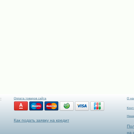
:
Оплата товаров сайта
О на
Конт
Наши
Как подать заявку на кредит
Пол
на 