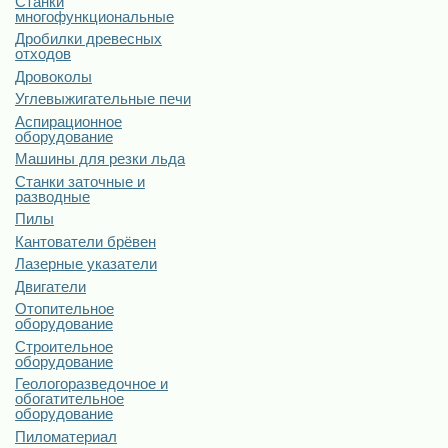
Станки
многофункциональные
Дробилки древесных
отходов
Дровоколы
Углевыжигательные печи
Аспирационное
оборудование
Машины для резки льда
Станки заточные и
разводные
Пилы
Кантователи брёвен
Лазерные указатели
Двигатели
Отопительное
оборудование
Строительное
оборудование
Геологоразведочное и
обогатительное
оборудование
Пиломатериал