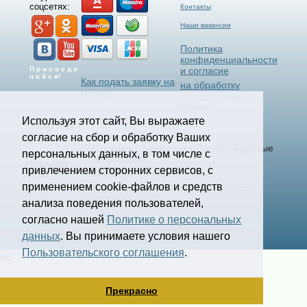
соцсетях:
Контакты
Наши вакансии
Политика
конфиденциальности
П р и с о е д и
и согласие
н я й с я!
Как подать заявку на
на обработку
кредит
персональных
данных
Используя этот сайт, Вы выражаете
Товар 7534 /
Select Language
▼
2432
согласие на сбор и обработку Ваших
Станки и Спецтехника России, мировые
персональных данных, в том числе с
технологии.
Страница
привлечением сторонних сервисов, с
2006-2025 © ООО "Мурка".
8321
применением cookie-файлов и средств
Все права защищены.
Не является
офертой.
анализа поведения пользователей,
согласно нашей
Политике о персональных
Создание и продвижение сайта
данных
. Вы принимаете условия нашего
kononov.studio
Пользовательского соглашения
.
Прекрасно