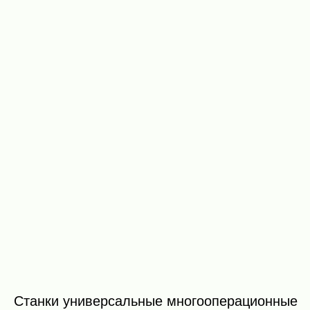
2 350 ₽
Пильная
каретка
2 350 ₽
Шипорезная
каретка (для
станков с
вертикальным
фрезерованием)
5 250 ₽
Набор
дополнительного
инструмента
8 800 ₽
Станки универсальные многооперационные