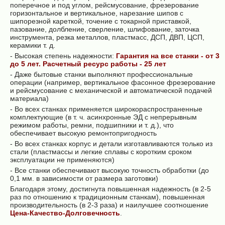
поперечное и под углом, рейсмусование, фрезерование
горизонтальное и вертикальное, нарезание шипов с
шипорезной кареткой, точение с токарной приставкой,
пазование, долбление, сверление, шлифование, заточка
инструмента, резка металлов, пластмасс, ДСП, ДВП, ЦСП,
керамики т. д.
- Высокая степень надежности:
Гарантия на все станки - от 3
до 5 лет. Расчетный ресурс работы - 25 лет
- Даже бытовые станки выполняют профессиональные
операции (например, вертикальное фасонное фрезерование
и рейсмусование с механической и автоматической подачей
материала)
- Во всех станках применяется широкораспространенные
комплектующие (в т. ч. асинхронные ЭД с непрерывным
режимом работы, ремни, подшипники и т. д.), что
обеспечивает высокую ремонтопригодность
- Во всех станках корпус и детали изготавливаются только из
стали (пластмассы и легкие сплавы с коротким сроком
эксплуатации не применяются)
- Все станки обеспечивают высокую точность обработки (до
0,1 мм. в зависимости от размера заготовки)
Благодаря этому, достигнута повышенная надежность (в 2-5
раз по отношению к традиционным станкам), повышенная
производительность (в 2-3 раза) и наилучшее соотношение
Цена-Качество-Долговечность
.