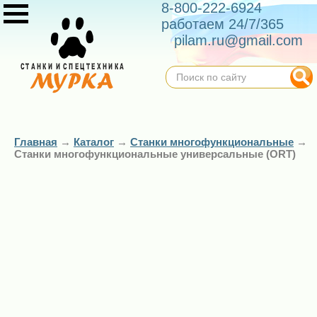
8-800-222-6924
работаем 24/7/365
pilam.ru@gmail.com
Главная
→
Каталог
→
Станки многофункциональные
→
Станки многофункциональные универсальные (ORT)
Компактный
Компактный
многооперационный
многооперационный
станок ORT
станок ORT
МОДУЛЬ-КОМПАКТ
МОДУЛЬ-КОМПАКТ
ДОС-220МР (2 кВт)
ДОС-220МРК (2 кВт)
62 500 ₽
67 100 ₽