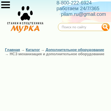
8-800-222-6924
работаем 24/7/365
pilam.ru@gmail.com
Главная
→
Каталог
→
Дополнительное оборудование
→
НСЗ механизация и дополнительное оборудование
Комплект
Аппарат
тележек к
направляющий
лесопильным
НСЗ
рамам
185 000 ₽
РПМ-02(К,Т),
РК-2А, РГ-63
НСЗ