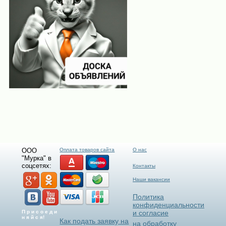
ООО
Оплата товаров сайта
О нас
"Мурка" в
соцсетях:
Контакты
Наши вакансии
Политика
конфиденциальности
П р и с о е д и
и согласие
н я й с я!
Как подать заявку на
на обработку