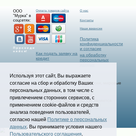
ООО
Оплата товаров сайта
О нас
"Мурка" в
соцсетях:
Контакты
Наши вакансии
Политика
конфиденциальности
П р и с о е д и
и согласие
н я й с я!
Как подать заявку на
на обработку
кредит
персональных
данных
Товар 7534 /
Используя этот сайт, Вы выражаете
Select Language
▼
2432
согласие на сбор и обработку Ваших
Станки и Спецтехника России, мировые
технологии.
Страница
персональных данных, в том числе с
2006-2025 © ООО "Мурка".
8321
привлечением сторонних сервисов, с
Все права защищены.
Не является
применением cookie-файлов и средств
офертой.
анализа поведения пользователей,
Создание и продвижение сайта
согласно нашей
Политике о персональных
kononov.studio
данных
. Вы принимаете условия нашего
Пользовательского соглашения
.