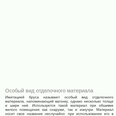
Имитация
Имитация
бруса (сорт
бруса (сорт
"В",
"С",
лиственница)
лиственница)
Имитация
Имитация
бруса
бруса
(сорт "Э",
(сорт "А",
сосна)
сосна)
Имитация
Имитация
бруса
бруса
(сорт "В",
(сорт "С",
сосна)
сосна)
Особый вид отделочного материала
Имитацией бруса называют особый вид отделочного
материала, напоминающий вагонку, однако несколько толще
и шире неё. Используется такой материал при обшивке
жилого помещения как снаружи, так и изнутри. Материал
носит свое название неслучайно: при использовании его в