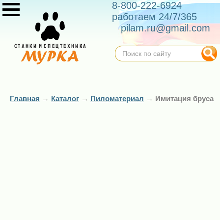
8-800-222-6924
работаем 24/7/365
pilam.ru@gmail.com
Главная
→
Каталог
→
Пиломатериал
→
Имитация бруса
Имитация
Имитация
бруса (сорт
бруса (сорт
"Э",
"А",
лиственница)
лиственница)